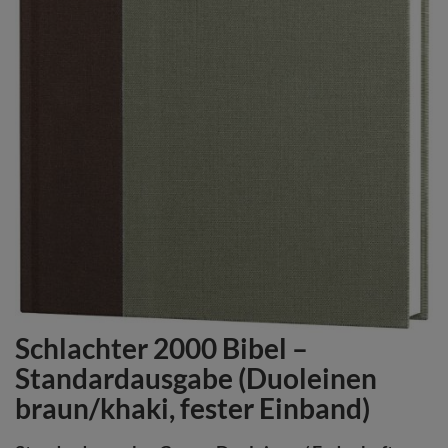
Schlachter 2000 Bibel –
Zum
Anfang
Standardausgabe (Duoleinen
der
braun/khaki, fester Einband)
Bildergalerie
springen