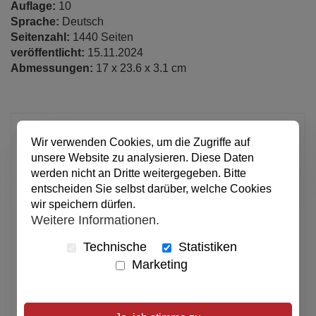
Auflage:
10
Sprache:
Deutsch
Seitenzahl:
1440 Seiten
veröffentlicht:
15.11.2024
Abmessungen:
17 x 23.6 x 3.1 cm
49,90 €
Wir verwenden Cookies, um die Zugriffe auf
pro Stück
unsere Website zu analysieren. Diese Daten
Anzahl
werden nicht an Dritte weitergegeben. Bitte
entscheiden Sie selbst darüber, welche Cookies
wir speichern dürfen.
In den Warenkorb
Weitere Informationen.
Technische
Statistiken
Marketing
Alle Preise inkl. MwSt.
Verfügbar