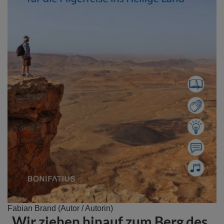
Zum
Fabian Brand
(Autor / Autorin)
„Wir ziehen hinauf zum Berg des
Anfang