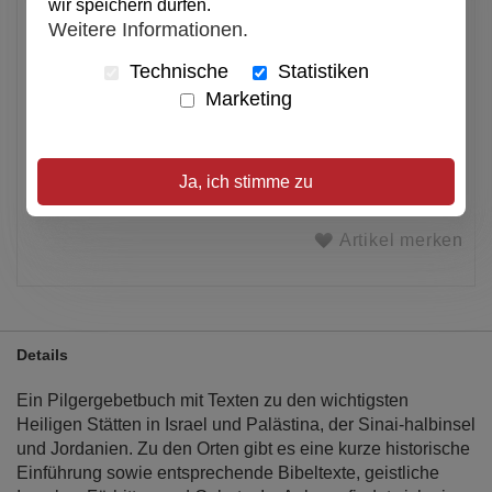
wir speichern dürfen.
Anzahl
Weitere Informationen.
Technische
Statistiken
In den Warenkorb
Marketing
Alle Preise inkl. MwSt.
Ja, ich stimme zu
Verfügbar
Artikel merken
Details
Ein Pilgergebetbuch mit Texten zu den wichtigsten
Heiligen Stätten in Israel und Palästina, der Sinai-halbinsel
und Jordanien. Zu den Orten gibt es eine kurze historische
Einführung sowie entsprechende Bibeltexte, geistliche