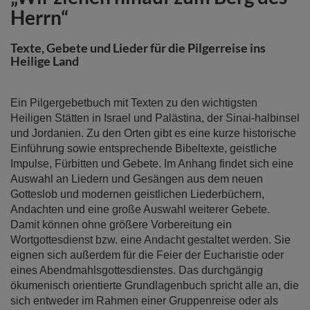
der
Herrn“
Bildergalerie
springen
Texte, Gebete und Lieder für die Pilgerreise ins
Heilige Land
Ein Pilgergebetbuch mit Texten zu den wichtigsten
Heiligen Stätten in Israel und Palästina, der Sinai-halbinsel
und Jordanien. Zu den Orten gibt es eine kurze historische
Einführung sowie entsprechende Bibeltexte, geistliche
Impulse, Fürbitten und Gebete. Im Anhang findet sich eine
Auswahl an Liedern und Gesängen aus dem neuen
Gotteslob und modernen geistlichen Liederbüchern,
Andachten und eine große Auswahl weiterer Gebete.
Damit können ohne größere Vorbereitung ein
Wortgottesdienst bzw. eine Andacht gestaltet werden. Sie
eignen sich außerdem für die Feier der Eucharistie oder
eines Abendmahlsgottesdienstes. Das durchgängig
ökumenisch orientierte Grundlagenbuch spricht alle an, die
sich entweder im Rahmen einer Gruppenreise oder als