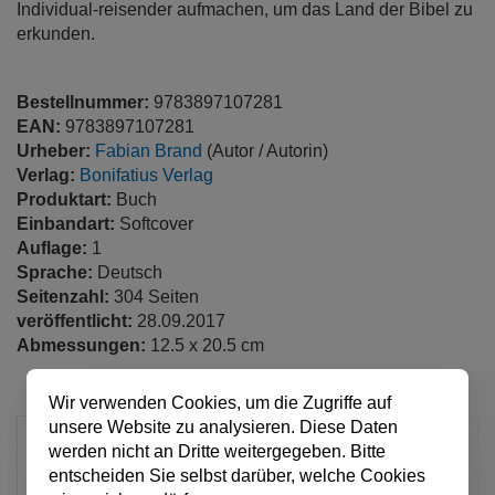
Individual-reisender aufmachen, um das Land der Bibel zu
erkunden.
Bestellnummer:
9783897107281
EAN:
9783897107281
Urheber:
Fabian Brand
(Autor / Autorin)
Verlag:
Bonifatius Verlag
Produktart:
Buch
Einbandart:
Softcover
Auflage:
1
Sprache:
Deutsch
Seitenzahl:
304 Seiten
veröffentlicht:
28.09.2017
Abmessungen:
12.5 x 20.5 cm
Wir verwenden Cookies, um die Zugriffe auf
unsere Website zu analysieren. Diese Daten
24,90 €
werden nicht an Dritte weitergegeben. Bitte
entscheiden Sie selbst darüber, welche Cookies
pro Stück