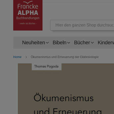
Suche
Neuheiten
Bibeln
Bücher
Kinder
Home
Ökumenismus und Erneuerung der Ekklesiologie
Zum
Ende
der
Bildergalerie
springen