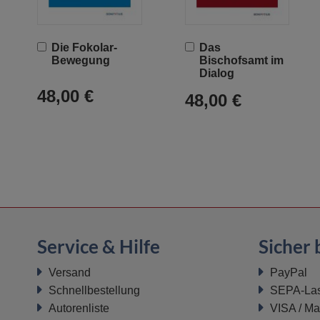
In
In
Die Fokolar-
Das
den
den
Bewegung
Bischofsamt im
Warenkorb
Warenkorb
Dialog
48,00 €
48,00 €
Service & Hilfe
Sicher 
Versand
PayPal
Schnellbestellung
SEPA-Last
Autorenliste
VISA / Ma