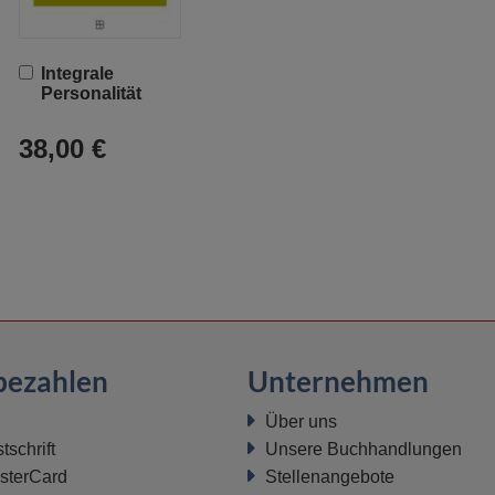
In
Integrale
den
Personalität
Warenkorb
38,00 €
bezahlen
Unternehmen
Über uns
schrift
Unsere Buchhandlungen
sterCard
Stellenangebote