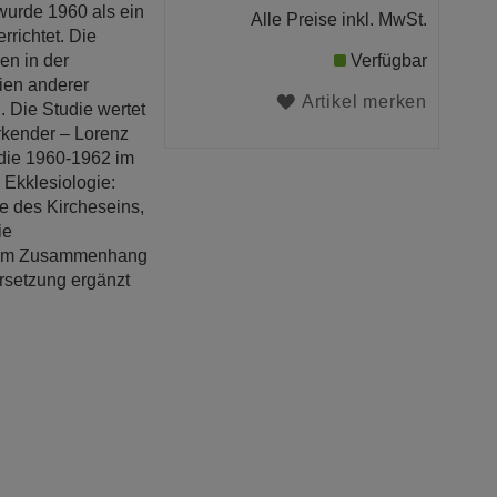
 wurde 1960 als ein
Alle Preise inkl. MwSt.
rrichtet. Die
en in der
Verfügbar
ien anderer
Artikel merken
 Die Studie wertet
kender – Lorenz
 die 1960-1962 im
 Ekklesiologie:
e des Kircheseins,
ie
n dem Zusammenhang
rsetzung ergänzt