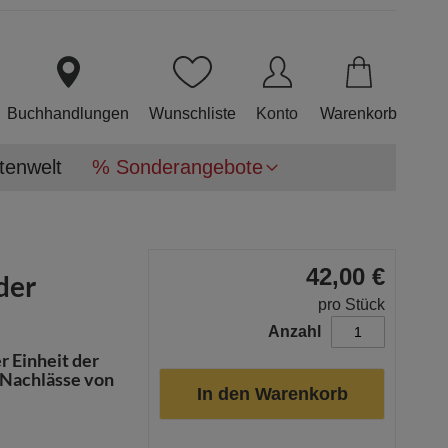
Direkt
zum
Inhalt
Buchhandlungen
Wunschliste
Konto
Warenkorb
tenwelt
% Sonderangebote
42,00 €
der
pro Stück
Anzahl
r Einheit der
r Nachlässe von
In den Warenkorb