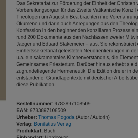
Das Sekretariat zur Förderung der Einheit der Christen
Vorbereitungsorgan für das Zweite Vatikanische Konzil e
Theologen um Augustin Bea brachten ihre Vorerfahrung
Ökumene und darin auch Anregungen aus den Theolog
Konfession in den beginnenden konziliaren Prozess ein.
rund 200 Dokumente aus den Nachlässen zweier Mitwir
Jaeger und Eduard Stakemeier – aus. Sie rekonstruiert
Einheitssekretariat geleisteten Neuorientierungen in der
u.a. ein sakramentales Kirchenverständnis, die Element
Gemeinsames Priestertum. Darüber hinaus erhebt sie d
zugrundeliegende Hermeneutik. Die Edition dreier i
entstandener Grundlagentexte mit deutscher Arbeitsübe
diese Publikation.
Bestellnummer:
9783897108509
EAN:
9783897108509
Urheber:
Thomas Pogoda
(Autor / Autorin)
Verlag:
Bonifatius Verlag
Produktart:
Buch
Einbandart:
Hardcover