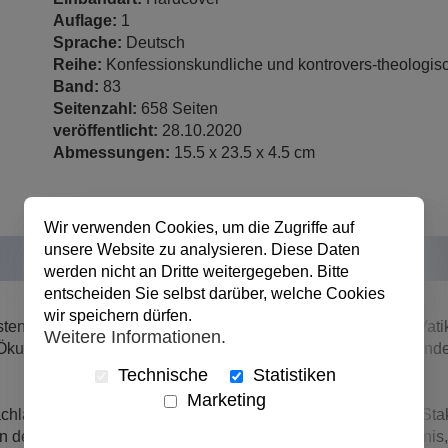
Auflage:
1
Sprache:
Deutsch
Reihe:
Konfessionskundliche und kontrovers-theologis
Band:
83
Seitenzahl:
658 Seiten
veröffentlicht:
28.10.2020
Abmessungen:
15.5 x 23.5 x 4.5 cm
Wir verwenden Cookies, um die Zugriffe auf
unsere Website zu analysieren. Diese Daten
werden nicht an Dritte weitergegeben. Bitte
entscheiden Sie selbst darüber, welche Cookies
wir speichern dürfen.
isten wurde 1960 als ein Vorbereitungsorgan für das Zweite Vati
Weitere Informationen.
r Ökumene und darin auch Anregungen aus den Theologien ande
Technische
Statistiken
Marketing
hlässen zweier Mitwirkender – Lorenz Jaeger und Eduard Stake
 in der Ekklesiologie: u.a. ein sakramentales Kirchenverständn