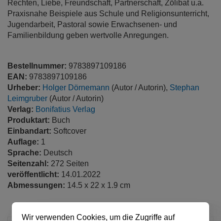
Rechten, Liebe, Freundschaft, Partnerschaft, Zölibat u.a.
Praxisnahe Beispiele aus Schule und Religionsunterricht,
Jugendarbeit, Pastoral sowie Erwachsenen- und
Familienbildung geben wertvolle Anregungen.
Bestellnummer:
9783897109186
EAN:
9783897109186
Urheber:
Holger Dörnemann
(Autor / Autorin),
Stephan
Leimgruber
(Autor / Autorin)
Verlag:
Bonifatius Verlag
Produktart:
Buch
Einbandart:
Softcover
Auflage:
1
Sprache:
Deutsch
Seitenzahl:
272 Seiten
veröffentlicht:
14.01.2022
Abmessungen:
14.5 x 22 x 1.9 cm
Wir verwenden Cookies, um die Zugriffe auf