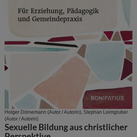
Zum
Holger Dörnemann
(Autor / Autorin),
Stephan Leimgruber
Anfang
(Autor / Autorin)
Sexuelle Bildung aus christlicher
der
Bildergalerie
Perspektive