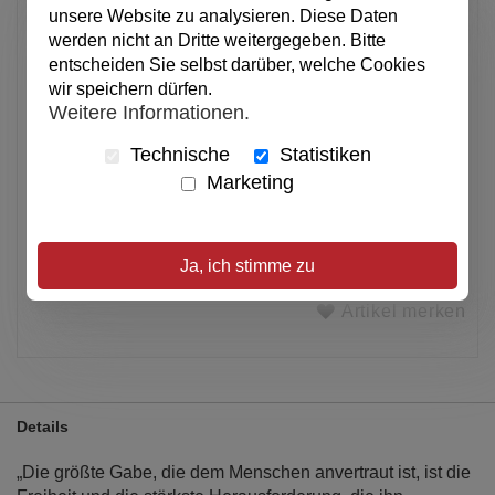
34,00 €
unsere Website zu analysieren. Diese Daten
werden nicht an Dritte weitergegeben. Bitte
pro Stück
entscheiden Sie selbst darüber, welche Cookies
Anzahl
wir speichern dürfen.
Weitere Informationen.
In den Warenkorb
Technische
Statistiken
Marketing
Alle Preise inkl. MwSt.
Ja, ich stimme zu
Verfügbar
Artikel merken
Details
„Die größte Gabe, die dem Menschen anvertraut ist, ist die