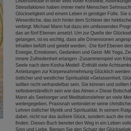
Lebensfreude In einer Welt voller Konflikte, Ablenkung
Stressfaktoren haben immer mehr Menschen Sehnsuch
Glückseligkeit und einem Leben in geistiger Fülle. Sie
Wesentliche, das sich hinter dem Schleier der hektisc
verbirgt. Michael Mann hat dazu ein umfassendes Prog
das an fünf Ebenen ansetzt. Um zur Quelle der Glücksel
gelangen, ist es wichtig, dass alle Dimensionen angesp
Inhalten befüllt und gelebt werden. -Die fünf Ebenen de
Energie, Emotionen, Gedanken und Geist -Mit Yoga, Ze
innere Zufriedenheit erlangen -Zusammenspiel von Körp
Seele nach dem Kosha-Modell -Enthält viele Achtsamk
Anleitungen zur Körperwahrnehmung Glücklich werden 
östlicher und westlicher Spiritualität »Gelassenheit, Gl
sollten nicht verhandelbar sein. Sie können und sollten 
selbstverständlich sein wie das Atmen.« Diese Botschaf
Mann als Seelsorger und Meditationslehrer an viele M
weitergegeben. Praxisnah verbindet er seine christlich
Lehren östlicher Mystik und Spiritualität. In seinem Ratge
dabei, nicht nur das äußere Glück, sondern auch die inn
finden. Dieses Buch bereitet den Weg in ein Leben voll
Sinn und Liebe. Bergen Sie den Schatz der Glückseligke