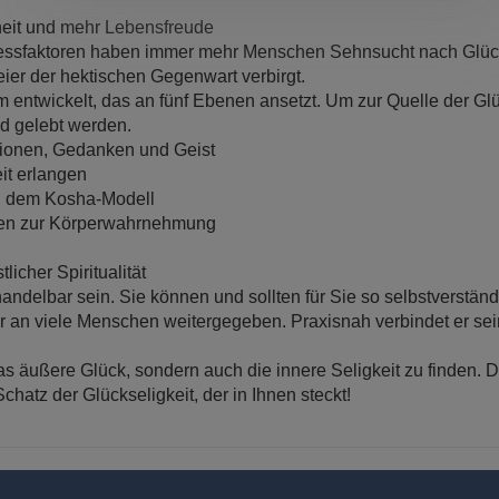
heit und mehr Lebensfreude
tressfaktoren haben immer mehr Menschen Sehnsucht nach Glücks
ier der hektischen Gegenwart verbirgt.
twickelt, das an fünf Ebenen ansetzt. Um zur Quelle der Glücks
nd gelebt werden.
tionen, Gedanken und Geist
it erlangen
h dem Kosha-Modell
ngen zur Körperwahrnehmung
icher Spiritualität
andelbar sein. Sie können und sollten für Sie so selbstverstän
 an viele Menschen weitergegeben. Praxisnah verbindet er sein
 das äußere Glück, sondern auch die innere Seligkeit zu finden. 
hatz der Glückseligkeit, der in Ihnen steckt!