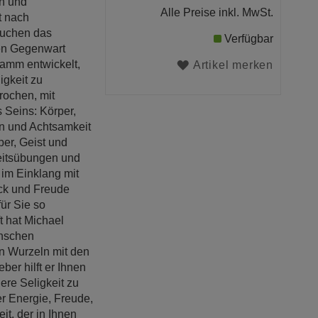
en und
Alle Preise inkl. MwSt.
t nach
 suchen das
Verfügbar
hen Gegenwart
ramm entwickelt,
Artikel merken
igkeit zu
rochen, mit
s Seins: Körper,
n und Achtsamkeit
er, Geist und
eitsübungen und
im Einklang mit
ück und Freude
für Sie so
t hat Michael
enschen
en Wurzeln mit den
ber hilft er Ihnen
ere Seligkeit zu
er Energie, Freude,
it, der in Ihnen