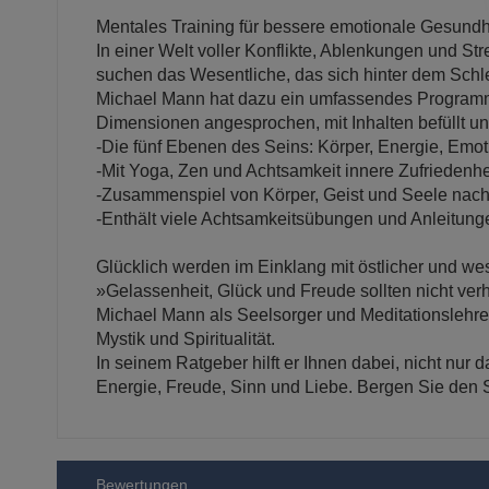
Mentales Training für bessere emotionale Gesund
In einer Welt voller Konflikte, Ablenkungen und S
suchen das Wesentliche, das sich hinter dem Schle
Michael Mann hat dazu ein umfassendes Programm en
Dimensionen angesprochen, mit Inhalten befüllt u
-Die fünf Ebenen des Seins: Körper, Energie, Emo
-Mit Yoga, Zen und Achtsamkeit innere Zufriedenhe
-Zusammenspiel von Körper, Geist und Seele nac
-Enthält viele Achtsamkeitsübungen und Anleitu
Glücklich werden im Einklang mit östlicher und westl
»Gelassenheit, Glück und Freude sollten nicht verh
Michael Mann als Seelsorger und Meditationslehrer
Mystik und Spiritualität.
In seinem Ratgeber hilft er Ihnen dabei, nicht nur
Energie, Freude, Sinn und Liebe. Bergen Sie den Sc
Bewertungen