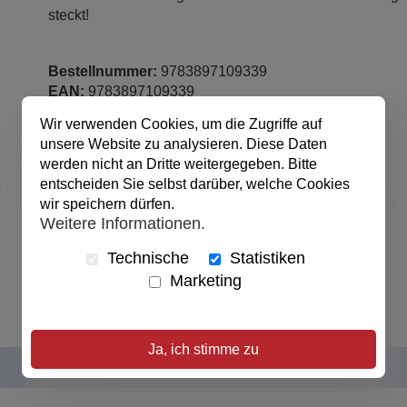
steckt!
Bestellnummer:
9783897109339
EAN:
9783897109339
Urheber:
Michael Mann
(Autor / Autorin)
Wir verwenden Cookies, um die Zugriffe auf
Verlag:
Bonifatius Verlag
unsere Website zu analysieren. Diese Daten
Produktart:
Buch
werden nicht an Dritte weitergegeben. Bitte
Einbandart:
Softcover
entscheiden Sie selbst darüber, welche Cookies
Auflage:
1
wir speichern dürfen.
Sprache:
Deutsch
Weitere Informationen.
Seitenzahl:
224 Seiten
veröffentlicht:
28.09.2022
Technische
Statistiken
Abmessungen:
13.5 x 21.5 x 2 cm
Marketing
Ja, ich stimme zu