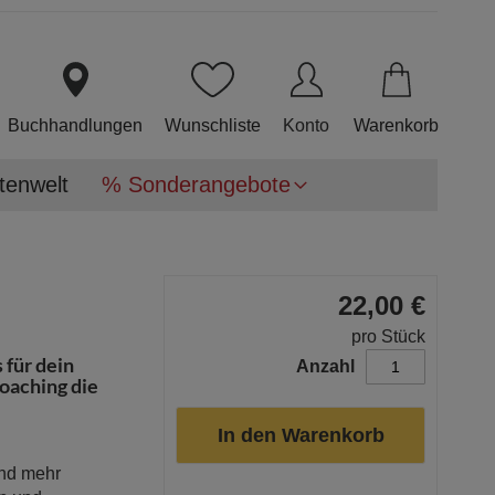
Direkt
zum
Inhalt
Buchhandlungen
Wunschliste
Konto
Warenkorb
tenwelt
% Sonderangebote
22,00 €
pro Stück
 für dein
Anzahl
Coaching die
In den Warenkorb
und mehr