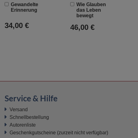
In
In
Gewandelte
Wie Glauben
den
den
Erinnerung
das Leben
Warenkorb
Warenkorb
bewegt
34,00 €
46,00 €
Service & Hilfe
Versand
Schnellbestellung
Autorenliste
Geschenkgutscheine
(zurzeit nicht verfügbar)