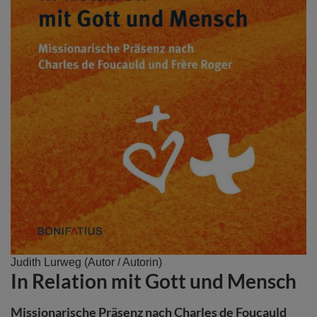
Zum
Judith Lurweg
(Autor / Autorin)
In Relation mit Gott und Mensch
Anfang
der
Bildergalerie
Missionarische Präsenz nach Charles de Foucauld