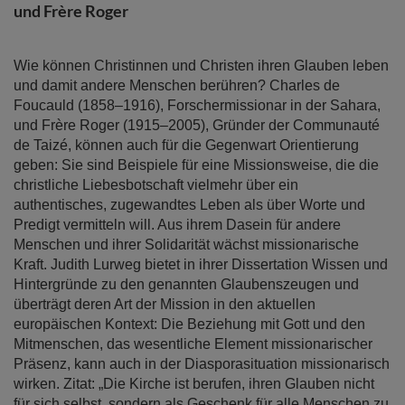
springen
und Frère Roger
Wie können Christinnen und Christen ihren Glauben leben
und damit andere Menschen berühren? Charles de
Foucauld (1858–1916), Forschermissionar in der Sahara,
und Frère Roger (1915–2005), Gründer der Communauté
de Taizé, können auch für die Gegenwart Orientierung
geben: Sie sind Beispiele für eine Missionsweise, die die
christliche Liebesbotschaft vielmehr über ein
authentisches, zugewandtes Leben als über Worte und
Predigt vermitteln will. Aus ihrem Dasein für andere
Menschen und ihrer Solidarität wächst missionarische
Kraft. Judith Lurweg bietet in ihrer Dissertation Wissen und
Hintergründe zu den genannten Glaubenszeugen und
überträgt deren Art der Mission in den aktuellen
europäischen Kontext: Die Beziehung mit Gott und den
Mitmenschen, das wesentliche Element missionarischer
Präsenz, kann auch in der Diasporasituation missionarisch
wirken. Zitat: „Die Kirche ist berufen, ihren Glauben nicht
für sich selbst, sondern als Geschenk für alle Menschen zu