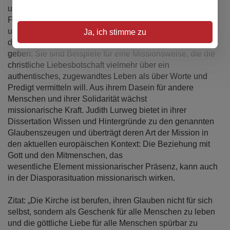
und damit andere Menschen berühren? Charles de
Foucauld (1858–1916), Forschermissionar in der Sahara,
und Frère Roger (1915–2005), Gründer der Communauté
Ja, ich stimme zu
de Taizé, können auch für die Gegenwart Orientierung
geben: Sie sind Beispiele für eine Missionsweise, die die
christliche Liebesbotschaft vielmehr über ein
authentisches, zugewandtes Leben als über Worte und
Predigt vermitteln will. Aus ihrem Dasein für andere
Menschen und ihrer Solidarität wächst
missionarische Kraft. Judith Lurweg bietet in ihrer
Dissertation Wissen und Hintergründe zu den genannten
Glaubenszeugen und überträgt deren Art der Mission in
den aktuellen europäischen Kontext: Die Beziehung mit
Gott und den Mitmenschen, das
wesentliche Element missionarischer Präsenz, kann auch
in der Diasporasituation missionarisch wirken.
Zitat: „Die Kirche ist berufen, ihren Glauben nicht für sich
selbst, sondern als Geschenk für alle Menschen zu leben
und die göttliche Liebe für alle Menschen spürbar zu