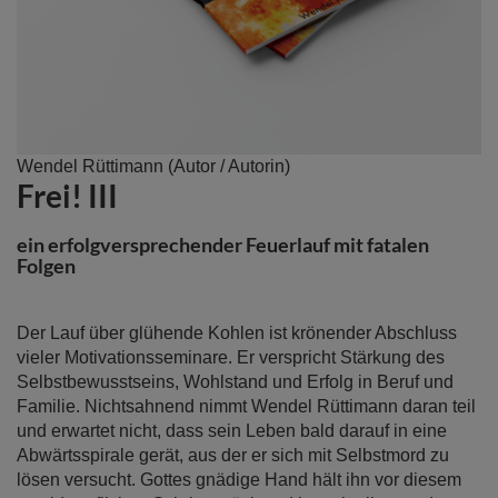
Zum
Wendel Rüttimann
(Autor / Autorin)
Frei! III
Anfang
der
Bildergalerie
ein erfolgversprechender Feuerlauf mit fatalen
springen
Folgen
Der Lauf über glühende Kohlen ist krönender Abschluss
vieler Motivationsseminare. Er verspricht Stärkung des
Selbstbewusstseins, Wohlstand und Erfolg in Beruf und
Familie. Nichtsahnend nimmt Wendel Rüttimann daran teil
und erwartet nicht, dass sein Leben bald darauf in eine
Abwärtsspirale gerät, aus der er sich mit Selbstmord zu
lösen versucht. Gottes gnädige Hand hält ihn vor diesem