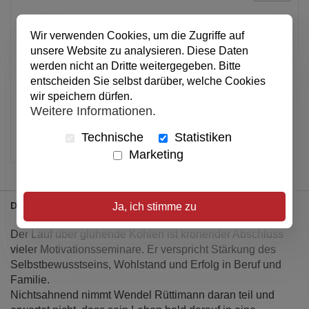
In den Warenkorb
Wir verwenden Cookies, um die Zugriffe auf
unsere Website zu analysieren. Diese Daten
werden nicht an Dritte weitergegeben. Bitte
entscheiden Sie selbst darüber, welche Cookies
Alle Preise inkl. MwSt.
wir speichern dürfen.
Verfügbar
Weitere Informationen.
Artikel merken
Technische
Statistiken
Marketing
Details
Ja, ich stimme zu
Der Lauf über glühende Kohlen ist krönender Abschluss
vieler Motivationsseminare. Er verspricht Stärkung des
Selbstbewusstseins, Wohlstand und Erfolg in Beruf und
Familie.
Nichtsahnend nimmt Wendel Rüttimann daran teil und