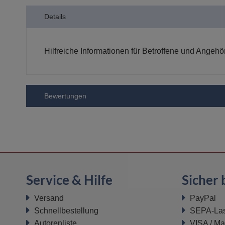
der
Details
Bildergalerie
springen
Hilfreiche Informationen für Betroffene und Angehö
Bewertungen
Service & Hilfe
Sicher 
Versand
PayPal
Schnellbestellung
SEPA-Last
Autorenliste
VISA / Ma