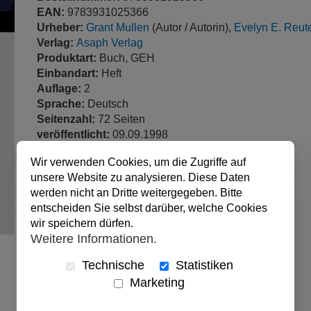
EAN:
9783931025366
Urheber:
Grant Mullen
(Autor / Autorin),
Evelyn E. Reut
Verlag:
Asaph Verlag
Produktart:
Buch, GEH
Einbandart:
Heft
Auflage:
2
Sprache:
Deutsch
Seitenzahl:
72 Seiten
veröffentlicht:
09.09.1998
Abmessungen:
12 x 18 cm
Wir verwenden Cookies, um die Zugriffe auf
unsere Website zu analysieren. Diese Daten
werden nicht an Dritte weitergegeben. Bitte
entscheiden Sie selbst darüber, welche Cookies
wir speichern dürfen.
Weitere Informationen.
Technische
Statistiken
Marketing