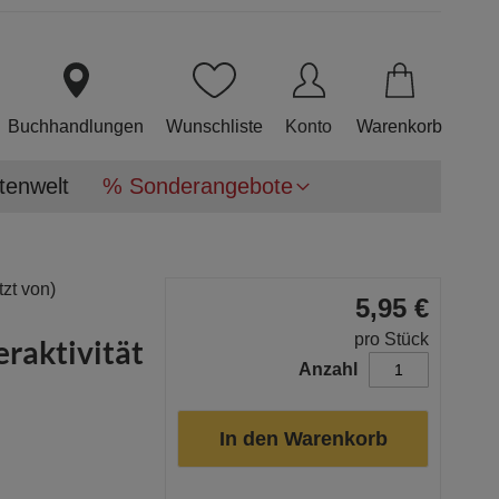
Direkt
zum
Inhalt
Buchhandlungen
Wunschliste
Konto
Warenkorb
tenwelt
% Sonderangebote
zt von)
5,95 €
pro Stück
raktivität
Anzahl
In den Warenkorb