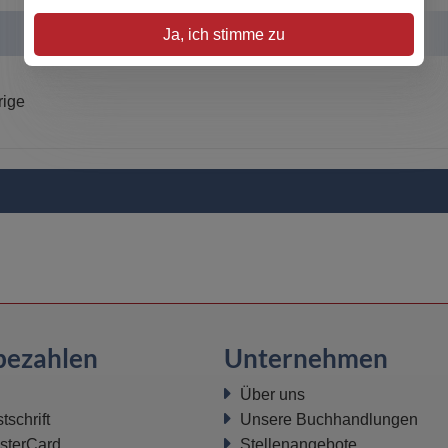
Ja, ich stimme zu
rige
bezahlen
Unternehmen
Über uns
schrift
Unsere Buchhandlungen
sterCard
Stellenangebote