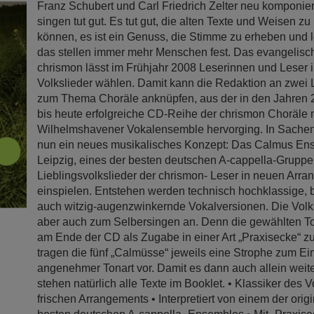
Franz Schubert und Carl Friedrich Zelter neu komponier
singen tut gut. Es tut gut, die alten Texte und Weisen z
können, es ist ein Genuss, die Stimme zu erheben und 
das stellen immer mehr Menschen fest. Das evangelis
chrismon lässt im Frühjahr 2008 Leserinnen und Leser i
Volkslieder wählen. Damit kann die Redaktion an zwei
zum Thema Choräle anknüpfen, aus der in den Jahren 
bis heute erfolgreiche CD-Reihe der chrismon Choräle 
Wilhelmshavener Vokalensemble hervorging. In Sachen 
nun ein neues musikalisches Konzept: Das Calmus En
Leipzig, eines der besten deutschen A-cappella-Gruppen
Lieblingsvolkslieder der chrismon- Leser in neuen Arr
einspielen. Entstehen werden technisch hochklassige,
auch witzig-augenzwinkernde Vokalversionen. Die Volk
aber auch zum Selbersingen an. Denn die gewählten To
am Ende der CD als Zugabe in einer Art „Praxisecke“ z
tragen die fünf „Calmüsse“ jeweils eine Strophe zum Ei
angenehmer Tonart vor. Damit es dann auch allein weit
stehen natürlich alle Texte im Booklet. • Klassiker des V
frischen Arrangements • Interpretiert von einem der orig