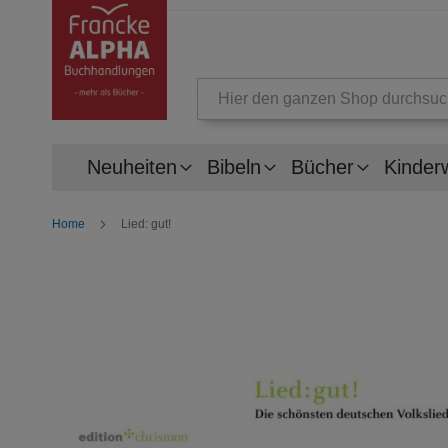
Suche
Neuheiten
Bibeln
Bücher
Kinder
Home
Lied: gut!
Zum
Ende
der
Bildergalerie
springen