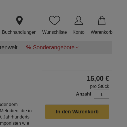
Direkt
zum
Inhalt
Buchhandlungen
Wunschliste
Konto
Warenkorb
tenwelt
% Sonderangebote
15,00 €
pro Stück
Anzahl
 oder dem
Melodien, die in
In den Warenkorb
. Jahrhunderts
omponisten wie