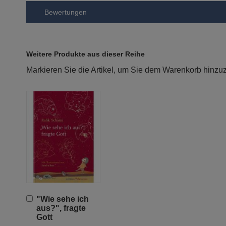
Bewertungen
Weitere Produkte aus dieser Reihe
Markieren Sie die Artikel, um Sie dem Warenkorb hinz
In
"Wie sehe ich
den
aus?", fragte
Warenkorb
Gott