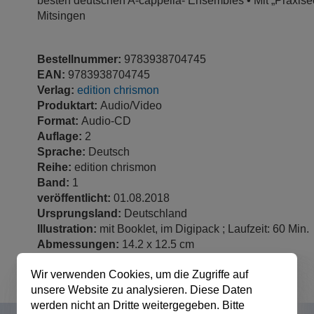
besten deutschen A-cappella- Ensembles • Mit „Praxis
Mitsingen
Bestellnummer:
9783938704745
EAN:
9783938704745
Verlag:
edition chrismon
Produktart:
Audio/Video
Format:
Audio-CD
Auflage:
2
Sprache:
Deutsch
Reihe:
edition chrismon
Band:
1
veröffentlicht:
01.08.2018
Ursprungsland:
Deutschland
Illustration:
mit Booklet, im Digipack ; Laufzeit: 60 Min.
Abmessungen:
14.2 x 12.5 cm
Wir verwenden Cookies, um die Zugriffe auf
unsere Website zu analysieren. Diese Daten
werden nicht an Dritte weitergegeben. Bitte