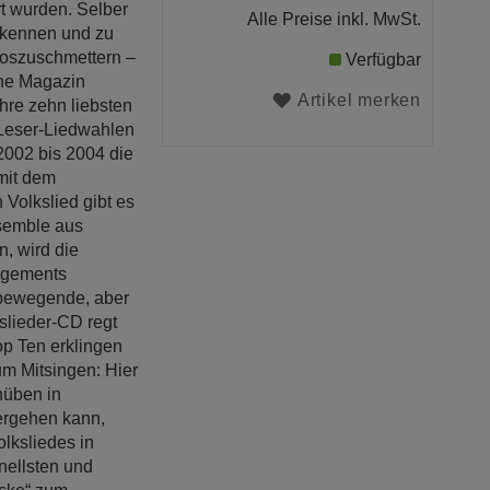
t wurden. Selber
Alle Preise inkl. MwSt.
u kennen und zu
loszuschmettern –
Verfügbar
che Magazin
Artikel merken
hre zehn liebsten
 Leser-Liedwahlen
2002 bis 2004 die
mit dem
Volkslied gibt es
semble aus
, wird die
angements
 bewegende, aber
slieder-CD regt
p Ten erklingen
um Mitsingen: Hier
nüben in
ergehen kann,
olksliedes in
inellsten und