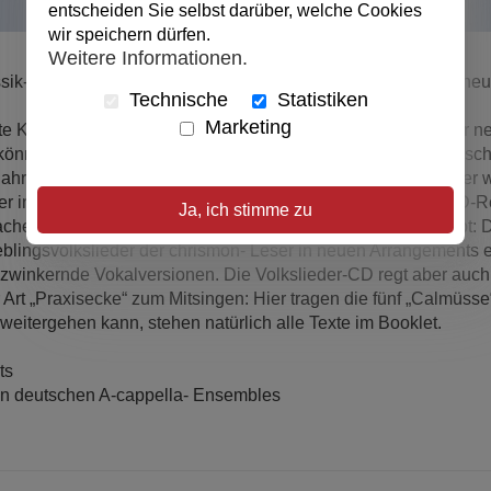
entscheiden Sie selbst darüber, welche Cookies
wir speichern dürfen.
Weitere Informationen.
sik- oder dem Popbereich, entdecken das gute alte Liedgut neu.
Technische
Statistiken
Marketing
 Komponisten wie Franz Schubert und Carl Friedrich Zelter neu
 können, es ist ein Genuss, die Stimme zu erheben und loszusc
ahr 2008 Leserinnen und Leser ihre zehn liebsten Volkslieder 
 in den Jahren 2002 bis 2004 die bis heute erfolgreiche CD-R
Ja, ich stimme zu
chen Volkslied gibt es nun ein neues musikalisches Konzept: 
eblingsvolkslieder der chrismon- Leser in neuen Arrangements 
zwinkernde Vokalversionen. Die Volkslieder-CD regt aber auc
Art „Praxisecke“ zum Mitsingen: Hier tragen die fünf „Calmüsse
eitergehen kann, stehen natürlich alle Texte im Booklet.
ts
sten deutschen A-cappella- Ensembles