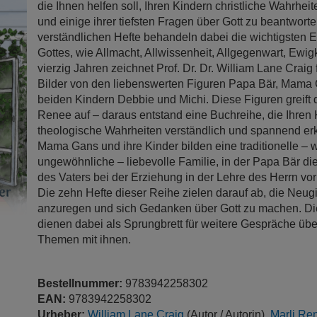
die Ihnen helfen soll, Ihren Kindern christliche Wahrheit
und einige ihrer tiefsten Fragen über Gott zu beantworten
verständlichen Hefte behandeln dabei die wichtigsten 
Gottes, wie Allmacht, Allwissenheit, Allgegenwart, Ewigk
vierzig Jahren zeichnet Prof. Dr. Dr. William Lane Craig 
Bilder von den liebenswerten Figuren Papa Bär, Mama 
beiden Kindern Debbie und Michi. Diese Figuren greift d
Renee auf – daraus entstand eine Buchreihe, die Ihren
theologische Wahrheiten verständlich und spannend erk
Mama Gans und ihre Kinder bilden eine traditionelle –
ungewöhnliche – liebevolle Familie, in der Papa Bär die
des Vaters bei der Erziehung in der Lehre des Herrn vor
Die zehn Hefte dieser Reihe zielen darauf ab, die Neugi
anzuregen und sich Gedanken über Gott zu machen. Di
dienen dabei als Sprungbrett für weitere Gespräche übe
Themen mit ihnen.
Bestellnummer:
9783942258302
EAN:
9783942258302
Urheber:
William Lane Craig
(Autor / Autorin),
Marli Re