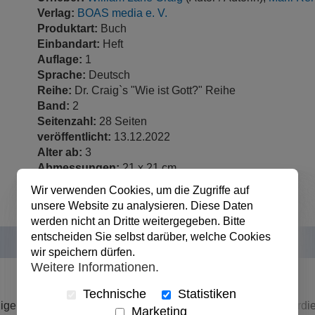
Verlag:
BOAS media e. V.
Produktart:
Buch
Einbandart:
Heft
Auflage:
1
Sprache:
Deutsch
Reihe:
Dr. Craig`s "Wie ist Gott?" Reihe
Band:
2
Seitenzahl:
28 Seiten
veröffentlicht:
13.12.2022
Alter ab:
3
Abmessungen:
21 x 21 cm
Wir verwenden Cookies, um die Zugriffe auf
unsere Website zu analysieren. Diese Daten
werden nicht an Dritte weitergegeben. Bitte
entscheiden Sie selbst darüber, welche Cookies
wir speichern dürfen.
Weitere Informationen.
Technische
Statistiken
ndige Fragen stellen können. Fragen, die eine gute Antwort verdi
Marketing