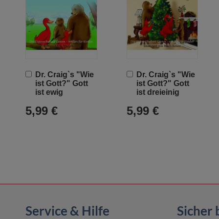
In
In
Dr. Craig`s "Wie
Dr. Craig`s "Wie
den
den
ist Gott?" Gott
ist Gott?" Gott
Warenkorb
Warenkorb
ist ewig
ist dreieinig
5,99 €
5,99 €
Service & Hilfe
Sicher 