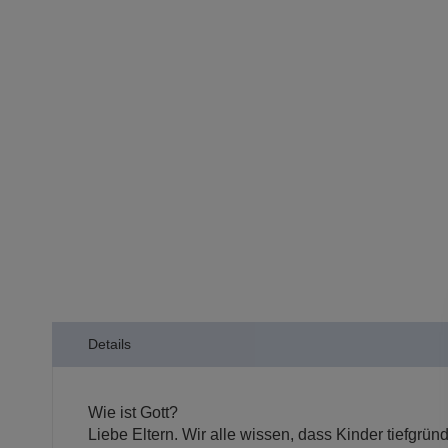
der
Bildergalerie
springen
Details
Wie ist Gott?
Liebe Eltern. Wir alle wissen, dass Kinder tiefgrü