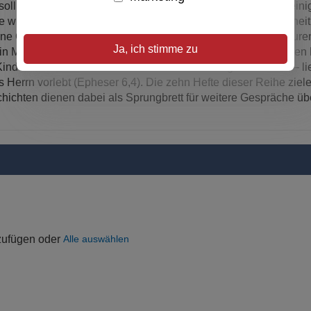
n soll, Ihren Kindern christliche Wahrheiten zu vermitteln und ein
e wichtigsten Eigenschaften Gottes, wie Allmacht, Allwissenheit
m Lane Craig für seine Familie Bilder von den liebenswerten Fig
Ja, ich stimme zu
rin Marli Renee auf – daraus entstand eine Buchreihe, die Ihre
nder bilden eine traditionelle – wenn auch ungewöhnliche – lie
s Herrn vorlebt (Epheser 6,4). Die zehn Hefte dieser Reihe ziel
ichten dienen dabei als Sprungbrett für weitere Gespräche üb
uzufügen oder
Alle auswählen