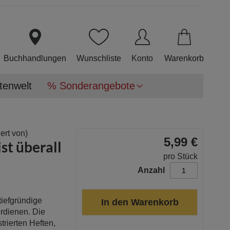
Direkt
zum
Inhalt
Buchhandlungen
Wunschliste
Konto
Warenkorb
tenwelt
% Sonderangebote
iert von)
5,99 €
ist überall
pro Stück
Anzahl
tiefgründige
In den Warenkorb
erdienen. Die
trierten Heften,