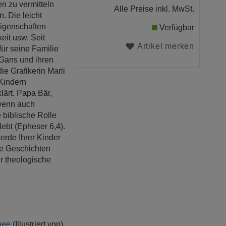
en zu vermitteln
Alle Preise inkl. MwSt.
. Die leicht
Eigenschaften
Verfügbar
eit usw. Seit
Artikel merken
für seine Familie
Gans und ihren
ie Grafikerin Marli
 Kindern
lärt. Papa Bär,
 wenn auch
 biblische Rolle
lebt (Epheser 6,4).
erde Ihrer Kinder
e Geschichten
r theologische
nee
(Illustriert von)