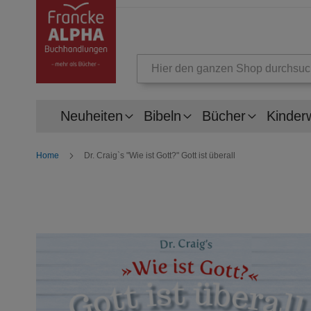
Suche
Neuheiten
Bibeln
Bücher
Kinder
Home
Dr. Craig`s "Wie ist Gott?" Gott ist überall
Zum
Ende
der
Bildergalerie
springen