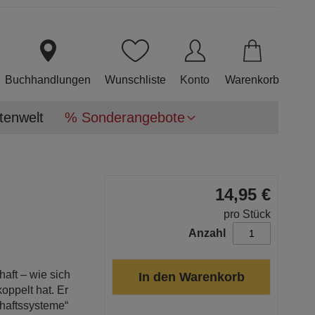
Direkt
zum
Inhalt
Buchhandlungen
Wunschliste
Konto
Warenkorb
tenwelt
% Sonderangebote
14,95 €
pro Stück
Anzahl
aft – wie sich
In den Warenkorb
oppelt hat. Er
chaftssysteme“