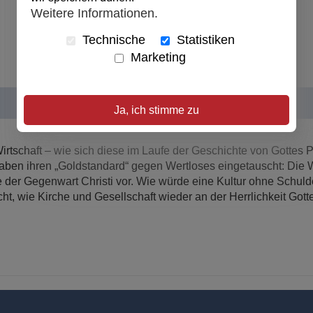
Weitere Informationen.
Technische
Statistiken
Marketing
Ja, ich stimme zu
rtschaft – wie sich diese im Laufe der Geschichte von Gottes Pl
ben ihren „Goldstandard“ gegen Wertloses eingetauscht: Die Welt
ale der Gegenwart Christi vor. Wie würde eine Kultur ohne Schul
ht, wie Kirche und Gesellschaft wieder an der Herrlichkeit Gott