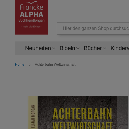
Suche
Neuheiten
Bibeln
Bücher
Kinder
Home
Achterbahn Weltwirtschaft
Zum
Ende
der
Bildergalerie
springen