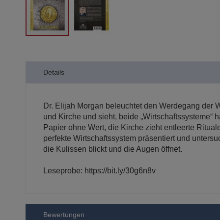
Zum
Anfang
der
Details
Bildergalerie
springen
Dr. Elijah Morgan beleuchtet den Werdegang der Wi
und Kirche und sieht, beide „Wirtschaftssysteme“ ha
Papier ohne Wert, die Kirche zieht entleerte Ritu
perfekte Wirtschaftssystem präsentiert und untersuc
die Kulissen blickt und die Augen öffnet.
Leseprobe: https://bit.ly/30g6n8v
Bewertungen