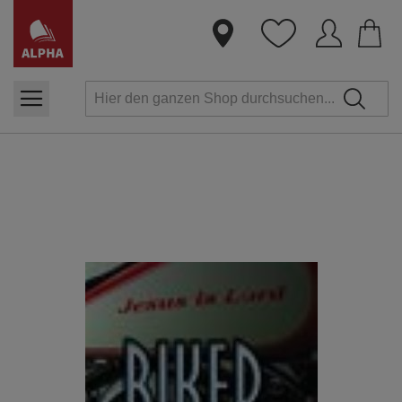
Dire
zum
Inha
Zum
Ende
der
Bildergalerie
springen