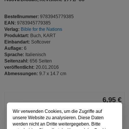
springen
Bestellnummer:
9783945779385
EAN:
9783945779385
Verlag:
Bible for the Nations
Produktart:
Buch, KART
Einbandart:
Softcover
Auflage:
6
Sprache:
Italienisch
Seitenzahl:
656 Seiten
veröffentlicht:
20.01.2016
Abmessungen:
9.7 x 14.7 cm
6,95 €
pro Stück
Wir verwenden Cookies, um die Zugriffe auf
Anzahl
unsere Website zu analysieren. Diese Daten
werden nicht an Dritte weitergegeben. Bitte