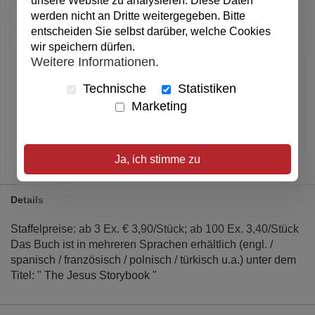
unsere Website zu analysieren. Diese Daten
werden nicht an Dritte weitergegeben. Bitte
In den Warenkorb
entscheiden Sie selbst darüber, welche Cookies
wir speichern dürfen.
Weitere Informationen.
Alle Preise inkl. MwSt.
Technische
Statistiken
Verfügbar
Marketing
Artikel merken
Ja, ich stimme zu
Details
Staffelpreise: ab 3 Ex. € 3,90/Stück; ab 100 Ex. 3,40/Stück
Das Buch ist in mehreren Sprachen erhältlich (engl. /
spanisch / französisch / polnisch / türkisch u.a.) unter dem
Titel: " The Jesus Storybook "