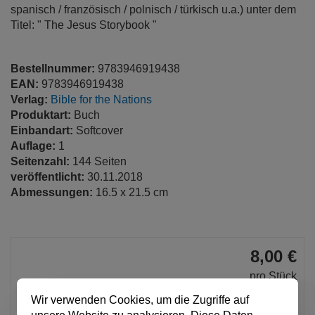
spanisch / französisch / polnisch / türkisch u.a.) unter dem
Titel: " The Jesus Storybook "
Bestellnummer:
9783946919438
EAN:
9783946919438
Verlag:
Bible for the Nations
Produktart:
Buch
Einbandart:
Softcover
Auflage:
1
Seitenzahl:
144 Seiten
veröffentlicht:
30.11.2018
Abmessungen:
16.5 x 21.5 cm
8,00 €
pro Stück
Anzahl
Wir verwenden Cookies, um die Zugriffe auf