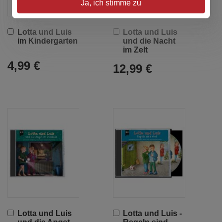
Ja, ich stimme zu
In
In
Lotta und Luis
Lotta und Luis
den
den
im Kindergarten
und die Nacht
Warenkorb
Warenkorb
im Zelt
4,99 €
12,99 €
In
In
Lotta und Luis
Lotta und Luis -
den
den