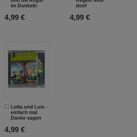
und die Angst
Regeln sind
Warenkorb
Warenkorb
im Dunkeln
doof
4,99 €
4,99 €
In
Lotta und Luis -
den
einfach mal
Warenkorb
Danke sagen
4,99 €