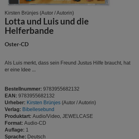
Zum
Kirsten Brünjes
(Autor / Autorin)
Lotta und Luis und die
Anfang
der
Helferbande
Bildergalerie
springen
Oster-CD
Als Luis merkt, dass sein Freund Justus Hilfe braucht, hat
er eine Idee ...
Bestellnummer:
9783955682132
EAN:
9783955682132
Urheber:
Kirsten Brünjes
(Autor / Autorin)
Verlag:
Bibellesebund
Produktart:
Audio/Video, JEWELCASE
Format:
Audio-CD
Auflage:
1
Sprache:
Deutsch