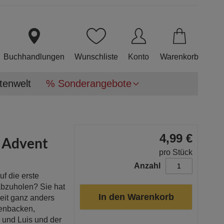
Direkt
zum
Inhalt
Buchhandlungen
Wunschliste
Konto
Warenkorb
tenwelt
% Sonderangebote
4,99 €
m Advent
pro Stück
Anzahl
uf die erste
abzuholen? Sie hat
In den Warenkorb
eit ganz anders
henbacken,
 und Luis und der