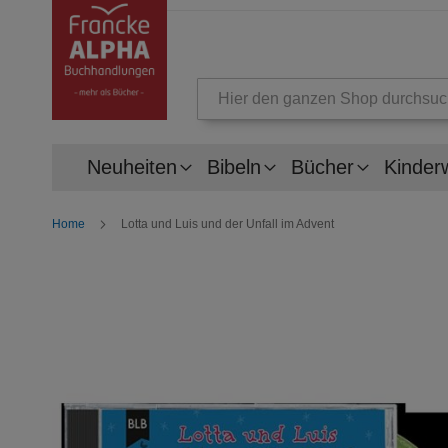
Suche
Neuheiten
Bibeln
Bücher
Kinder
Home
Lotta und Luis und der Unfall im Advent
Zum
Ende
der
Bildergalerie
springen