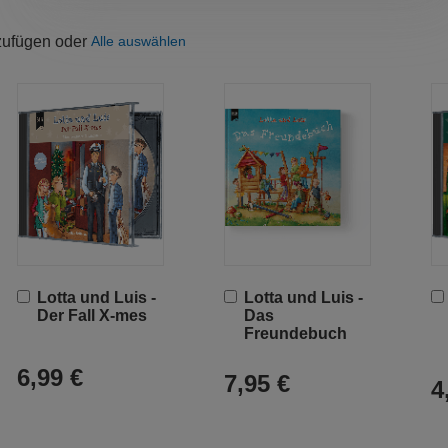
uzufügen oder
Alle auswählen
In
In
Lotta und Luis -
Lotta und Luis -
den
den
Der Fall X-mes
Das
Warenkorb
Warenkorb
Freundebuch
6,99 €
7,95 €
4