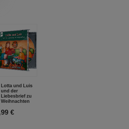
In
Lotta und Luis
den
und der
Warenkorb
Liebesbrief zu
Weihnachten
,99 €