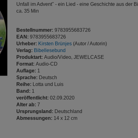
Unfall im Advent" - ein Lied - eine Geschichte aus der B
ca. 35 Min
Bestellnummer:
9783955683726
EAN:
9783955683726
Urheber:
Kirsten Brünjes
(Autor / Autorin)
Verlag:
Bibellesebund
Produktart:
Audio/Video, JEWELCASE
Format:
Audio-CD
Auflage:
1
Sprache:
Deutsch
Reihe:
Lotta und Luis
Band:
1
veröffentlicht:
02.09.2020
Alter ab:
7
Ursprungsland:
Deutschland
Abmessungen:
14 x 12 cm