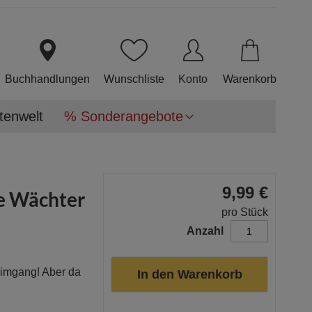
Direkt
zum
Inhalt
Buchhandlungen
Wunschliste
Konto
Warenkorb
tenwelt
% Sonderangebote
9,99 €
re Wächter
pro Stück
Anzahl
eimgang! Aber da
In den Warenkorb