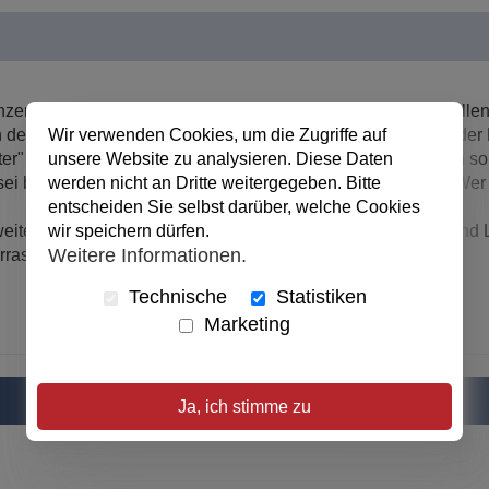
n Familie an einer Freizeit teil, die auf einer geheimnisvollen 
der Burg bis runter ins Dorf zur alten Kirche führen. Und in de
Wir verwenden Cookies, um die Zugriffe auf
r" auf die Spur kommen, der nachts durch die Flure spuken soll
unsere Website zu analysieren. Diese Daten
ler sei beauftragt worden, den Schlunz ums Leben zu bringen. We
werden nicht an Dritte weitergegeben. Bitte
entscheiden Sie selbst darüber, welche Cookies
weiter nach seiner Vergangenheit forschen. Dazu fahren er und 
wir speichern dürfen.
Weitere Informationen.
rraschende Entdeckung ...
Technische
Statistiken
Marketing
Ja, ich stimme zu