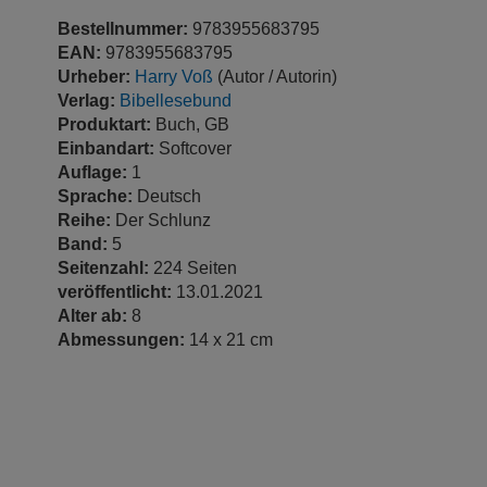
Bestellnummer:
9783955683795
EAN:
9783955683795
Urheber:
Harry Voß
(Autor / Autorin)
Verlag:
Bibellesebund
Produktart:
Buch, GB
Einbandart:
Softcover
Auflage:
1
Sprache:
Deutsch
Reihe:
Der Schlunz
Band:
5
Seitenzahl:
224 Seiten
veröffentlicht:
13.01.2021
Alter ab:
8
Abmessungen:
14 x 21 cm