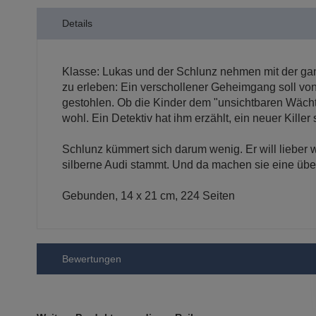
der
Details
Bildergalerie
springen
Klasse: Lukas und der Schlunz nehmen mit der ganze
zu erleben: Ein verschollener Geheimgang soll von 
gestohlen. Ob die Kinder dem "unsichtbaren Wächte
wohl. Ein Detektiv hat ihm erzählt, ein neuer Kil
Schlunz kümmert sich darum wenig. Er will lieber 
silberne Audi stammt. Und da machen sie eine übe
Gebunden, 14 x 21 cm, 224 Seiten
Bewertungen