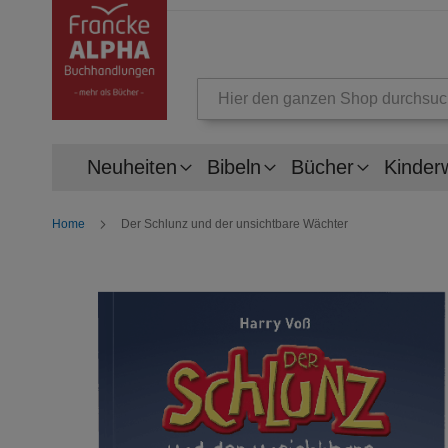
Suche
Neuheiten
Bibeln
Bücher
Kinder
Home
Der Schlunz und der unsichtbare Wächter
Zum
Ende
der
Bildergalerie
springen