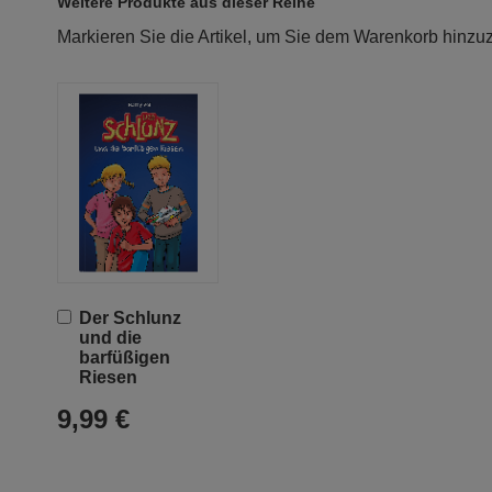
Weitere Produkte aus dieser Reihe
Markieren Sie die Artikel, um Sie dem Warenkorb hinz
In
Der Schlunz
den
und die
Warenkorb
barfüßigen
Riesen
9,99 €