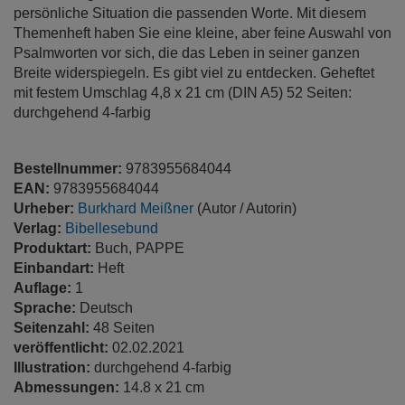
persönliche Situation die passenden Worte. Mit diesem
Themenheft haben Sie eine kleine, aber feine Auswahl von
Psalmworten vor sich, die das Leben in seiner ganzen
Breite widerspiegeln. Es gibt viel zu entdecken. Geheftet
mit festem Umschlag 4,8 x 21 cm (DIN A5) 52 Seiten:
durchgehend 4-farbig
Bestellnummer:
9783955684044
EAN:
9783955684044
Urheber:
Burkhard Meißner
(Autor / Autorin)
Verlag:
Bibellesebund
Produktart:
Buch, PAPPE
Einbandart:
Heft
Auflage:
1
Sprache:
Deutsch
Seitenzahl:
48 Seiten
veröffentlicht:
02.02.2021
Illustration:
durchgehend 4-farbig
Abmessungen:
14.8 x 21 cm