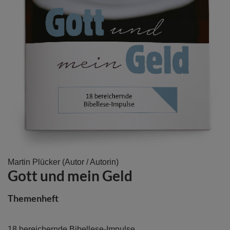
Zum
Martin Plücker
(Autor / Autorin)
Gott und mein Geld
Anfang
der
Bildergalerie
Themenheft
springen
18 bereichernde Bibellese-Impulse