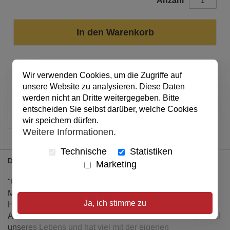
Anzahl
In den Warenkorb
Alle Preise inkl. MwSt.
Wir verwenden Cookies, um die Zugriffe auf
unsere Website zu analysieren. Diese Daten
Verfügbar
werden nicht an Dritte weitergegeben. Bitte
Artikel merken
entscheiden Sie selbst darüber, welche Cookies
wir speichern dürfen.
Weitere Informationen.
Technische
Statistiken
Details
Marketing
"Über Geld spricht man nicht", heißt es. Das mag auf viele
Menschen zutreffen. In der Bibel ist das allerdings anders.
Ja, ich stimme zu
Hier finden wir überraschend viele offene und klare
Aussagen über Geld. Schließlich ist Geld ein wichtiger Teil
unseres Lebens und hat viel mit der eigenen