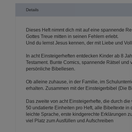
der
Details
Bildergalerie
springen
Dieses Heft nimmt dich mit auf eine spannende R
Gottes Treue mitten in seinen Fehlern erlebt.
Und du lernst Jesus kennen, der mit Liebe und Voll
In acht Einsteigerheften entdecken Kinder ab 8 Jah
Testament. Bunte Comics, spannende Rätsel und vi
persönliche Bibellesen.
Ob alleine zuhause, in der Familie, im Schulunterric
erhalten. Zusammen mit der Einsteigerbibel (Die Bi
Das zweite von acht Einsteigerhefte, die durch di
50 undatierte Einheiten pro Heft, alle Bibeltexte in
leichte Sprache, erste kindgerechte Erklärungen 
viel Platz zum Ausfüllen und Aufschreiben