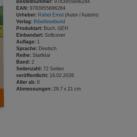
Bestellnummer:
9783955686284
EAN:
9783955686284
Urheber:
Rahel Ernst
(Autor / Autorin)
Verlag:
Bibellesebund
Produktart:
Buch, GEH
Einbandart:
Softcover
Auflage:
1
Sprache:
Deutsch
Reihe:
Startklar
Band:
2
Seitenzahl:
72 Seiten
veröffentlicht:
16.02.2026
Alter ab:
8
Abmessungen:
29.7 x 21 cm