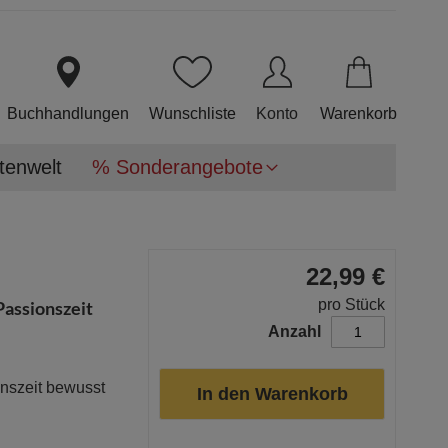
Direkt
zum
Inhalt
Buchhandlungen
Wunschliste
Konto
Warenkorb
tenwelt
% Sonderangebote
22,99 €
pro Stück
Passionszeit
Anzahl
onszeit bewusst
In den Warenkorb