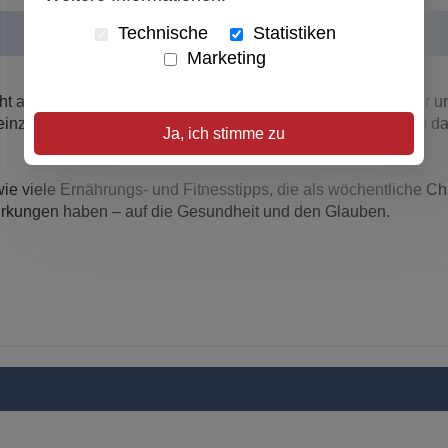
Technische
Statistiken
Marketing
 als um Verzicht. Dieses Buch ist ein idealer Begleiter dafür un
neinzunehmen. Es geht um Fitness, Gesundheit und vor allem da
Ja, ich stimme zu
e viele Ernährungs- und Fitnesstipps, die als wöchentliche Ch
rkungen haben – auf die Gesundheit und den Glauben.