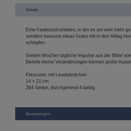
der
Details
Bildergalerie
springen
Eine Fastenzeit erleben, in der es um weit mehr geht
sondern bewusst etwas Gutes mit in den Alltag hi
schöpfen.
Sieben Wochen tägliche Impulse aus der Bibel sowi
Bereits kleine Veränderungen können große Auswi
Flexcover, mit Lesebändchen
14 × 21 cm
264 Seiten, durchgehend 4-farbig
Bewertungen