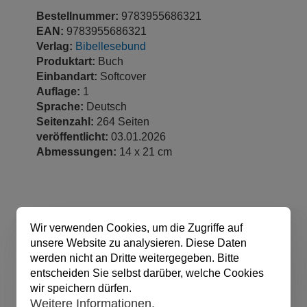
Bestellnummer:
9783955686321
EAN:
9783955686321
Verlag:
Bibellesebund
Produktart:
Buch
Einbandart:
Softcover
Auflage:
1
Sprache:
Deutsch
Seitenzahl:
264 Seiten
veröffentlicht:
03.01.2026
Abmessungen:
14 x 21 cm
Wir verwenden Cookies, um die Zugriffe auf
unsere Website zu analysieren. Diese Daten
werden nicht an Dritte weitergegeben. Bitte
entscheiden Sie selbst darüber, welche Cookies
wir speichern dürfen.
Weitere Informationen.