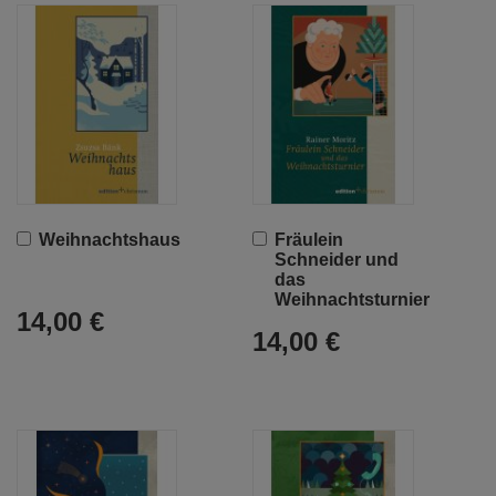
In
In
Weihnachtshaus
Fräulein
den
den
Schneider und
Warenkorb
Warenkorb
das
Weihnachtsturnier
14,00 €
14,00 €