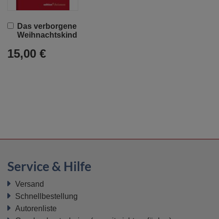
In
Das verborgene
den
Weihnachtskind
Warenkorb
15,00 €
Service & Hilfe
Versand
Schnellbestellung
Autorenliste