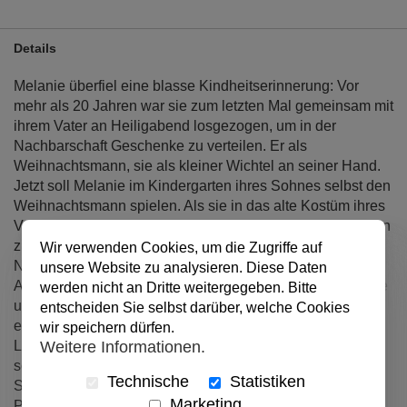
Details
Melanie überfiel eine blasse Kindheitserinnerung: Vor
mehr als 20 Jahren war sie zum letzten Mal gemeinsam mit
ihrem Vater an Heiligabend losgezogen, um in der
Nachbarschaft Geschenke zu verteilen. Er als
Weihnachtsmann, sie als kleiner Wichtel an seiner Hand.
Jetzt soll Melanie im Kindergarten ihres Sohnes selbst den
Weihnachtsmann spielen. Als sie in das alte Kostüm ihres
Vaters schlüpft, kehren mit einem Schlag die Erinnerungen
zurück – an die letzten Jahre der DDR, an Mauerfall und
Wir verwenden Cookies, um die Zugriffe auf
Nachwendezeit. Alles veränderte sich, nichts blieb beim
unsere Website zu analysieren. Diese Daten
Alten. Weder die Häuser noch die Menschen. Nur Melanie
werden nicht an Dritte weitergegeben. Bitte
und ihr Vater zogen wie ehedem um die Häuser. Bis sie
entscheiden Sie selbst darüber, welche Cookies
eines Tages vergeblich auf ihn wartete.
wir speichern dürfen.
Weitere Informationen.
Lange hatte sich Melanie ihrer Vergangenheit nicht mehr
so nahe gefühlt. Sie lebt nicht mehr bei den Eltern in
Technische
Statistiken
Sachsen, sondern mit ihrer eigenen Familie in Berlin.
Marketing
Plötzlich aber wird die turbulente Vorweihnachtszeit zu