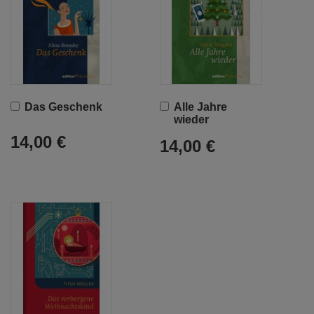
In
In
Das Geschenk
Alle Jahre
den
den
wieder
Warenkorb
Warenkorb
14,00 €
14,00 €