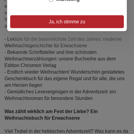
einer Reise: zurück an die Orte der Kindheit, zu längst
vergessenen Erinnerungen. Schließlich bittet sie ihren
Vater, erneut mit ihr gemeinsam als Weihnachtsmann
Ja, ich stimme zu
aufzutreten. Wird er dieses Mal kommen?
- Lektüre für die besinnlichste Zeit des Jahres: moderne
Weihnachtsgeschichte für Erwachsene
- Bekannte Schriftsteller und ihre schönsten
Weihnachtserzählungen: unsere Buchreihe aus dem
Edition Chrismon Verlag
- Endlich wieder Weihnachten! Wunderschön gestaltetes
Geschenkbuch für das eigene Regal und für alle, die uns
am Herzen liegen
- Gemütliches Lesevergnügen in der Adventszeit: ein
Weihnachtsroman für besondere Stunden
Was zählt wirklich am Fest der Liebe? Ein
Weihnachtsbuch für Erwachsene
Viel Trubel in der hektischen Adventszeit? Was kann es da