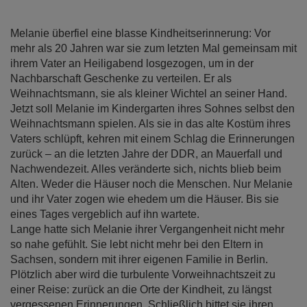
Bildergalerie
springen
Melanie überfiel eine blasse Kindheitserinnerung: Vor
mehr als 20 Jahren war sie zum letzten Mal gemeinsam mit
ihrem Vater an Heiligabend losgezogen, um in der
Nachbarschaft Geschenke zu verteilen. Er als
Weihnachtsmann, sie als kleiner Wichtel an seiner Hand.
Jetzt soll Melanie im Kindergarten ihres Sohnes selbst den
Weihnachtsmann spielen. Als sie in das alte Kostüm ihres
Vaters schlüpft, kehren mit einem Schlag die Erinnerungen
zurück – an die letzten Jahre der DDR, an Mauerfall und
Nachwendezeit. Alles veränderte sich, nichts blieb beim
Alten. Weder die Häuser noch die Menschen. Nur Melanie
und ihr Vater zogen wie ehedem um die Häuser. Bis sie
eines Tages vergeblich auf ihn wartete.
Lange hatte sich Melanie ihrer Vergangenheit nicht mehr
so nahe gefühlt. Sie lebt nicht mehr bei den Eltern in
Sachsen, sondern mit ihrer eigenen Familie in Berlin.
Plötzlich aber wird die turbulente Vorweihnachtszeit zu
einer Reise: zurück an die Orte der Kindheit, zu längst
vergessenen Erinnerungen. Schließlich bittet sie ihren