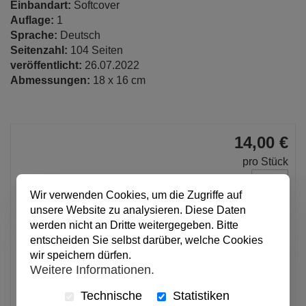
Einbandart:
Softcover
Auflage:
1
Sprache:
Deutsch
Seitenzahl:
104 Seiten
veröffentlicht:
26.07.2022
Abmessungen:
18 x 16 cm
14,00 €
pro Stück
Anzahl
Wir verwenden Cookies, um die Zugriffe auf
unsere Website zu analysieren. Diese Daten
In den Warenkorb
werden nicht an Dritte weitergegeben. Bitte
entscheiden Sie selbst darüber, welche Cookies
wir speichern dürfen.
Weitere Informationen.
Alle Preise inkl. MwSt.
Technische
Statistiken
Verfügbar