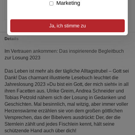
Marketing
Artikel merken
Ja, ich stimme zu
Details
Im Vertrauen ankommen: Das inspirierende Begleitbuch
zur Losung 2023
Das Leben ist mehr als der tägliche Alltagstrubel – Gott sei
Dank! Das charmant illustrierte Lesebuch leuchtet die
Jahreslosung 2023 »Du bist ein Gott, der mich sieht« in all
ihren Facetten aus. Ulrike Greim, Andrea Schneider und
Tobias Petzold nähern sich der Losung in Gedanken und
Geschichten. Mal besinnlich, mal witzig, aber immer voller
Herzenswärme erzählen sie von dem großen göttlichen
Versprechen, das der Bibelvers ausdrückt: Der, der die
Sternlein zählt und jedes Fischlein kennt, hält seine
schützende Hand auch über dich!