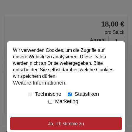
18,00 €
pro Stück
Anzahl
Wir verwenden Cookies, um die Zugriffe auf
unsere Website zu analysieren. Diese Daten
In den Warenkorb
werden nicht an Dritte weitergegeben. Bitte
entscheiden Sie selbst darüber, welche Cookies
wir speichern dürfen.
Alle Preise inkl. MwSt.
Weitere Informationen.
Verfügbar
Technische
Statistiken
Marketing
Artikel merken
Ja, ich stimme zu