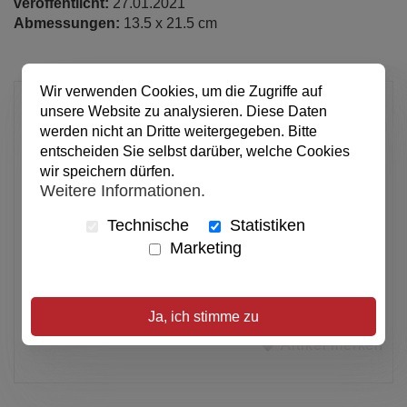
veröffentlicht:
27.01.2021
Abmessungen:
13.5 x 21.5 cm
Wir verwenden Cookies, um die Zugriffe auf
10,00 €
unsere Website zu analysieren. Diese Daten
werden nicht an Dritte weitergegeben. Bitte
pro Stück
entscheiden Sie selbst darüber, welche Cookies
Anzahl
wir speichern dürfen.
Weitere Informationen.
In den Warenkorb
Technische
Statistiken
Marketing
Alle Preise inkl. MwSt.
Verfügbar
Ja, ich stimme zu
Artikel merken