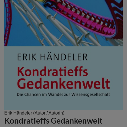
Zum
Erik Händeler
(Autor / Autorin)
Kondratieffs Gedankenwelt
Anfang
der