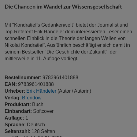
Bildergalerie
Die Chancen im Wandel zur Wissensgesellschaft
springen
Mit "Kondratieffs Gedankenwelt" bietet der Journalist und
Top-Referent Erik Händeler dem interessierten Leser einen
schnellen Einblick in die Theorie der langen Wellen von
Nikolai Kondratieff. Ausführlich beschäftigt er sich damit in
seinem Bestseller "Die Geschichte der Zukunft", der
mittlerweile in 11. Auflage vorliegt.
Bestellnummer:
9783961401888
EAN:
9783961401888
Urheber:
Erik Händeler
(Autor / Autorin)
Verlag:
Brendow
Produktart:
Buch
Einbandart:
Softcover
Auflage:
1
Sprache:
Deutsch
Seitenzahl:
128 Seiten