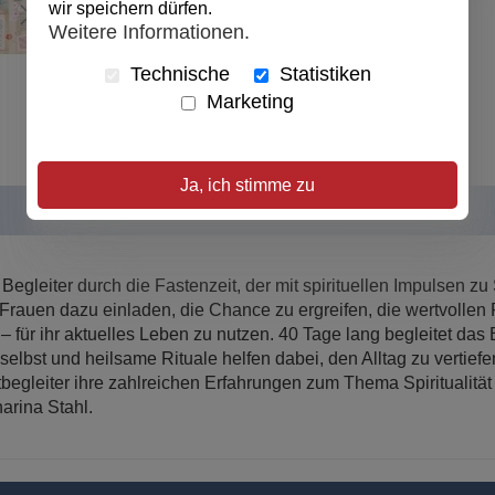
wir speichern dürfen.
Seitenzahl:
112 Seiten
Weitere Informationen.
veröffentlicht:
18.01.2019
Illustration:
durchgehend vierfarbig
Technische
Statistiken
Abmessungen:
15 x 21 cm
Marketing
Ja, ich stimme zu
Begleiter durch die Fastenzeit, der mit spirituellen Impulsen z
rauen dazu einladen, die Chance zu ergreifen, die wertvollen 
 – für ihr aktuelles Leben zu nutzen. 40 Tage lang begleitet das 
ch selbst und heilsame Rituale helfen dabei, den Alltag zu vert
tbegleiter ihre zahlreichen Erfahrungen zum Thema Spiritualität
arina Stahl.