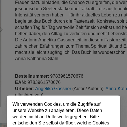
Frauen dazu einladen, die Chance zu ergreifen, die wer
jesuanischen Seelenstärke und Tatkraft – die auch heut
Intensität verloren haben – für ihr aktuelles Leben zu n
begleitet das Buch durch die Fastenzeit. Konkrete, spiri
schaffen Tag für Tag wertvolle Zeit für sich selbst und h
helfen dabei, den Alltag zu vertiefen und mehr Lebensf
Die Autorin Angelika Gassner teilt in diesem Fastenzeitb
zahlreichen Erfahrungen zum Thema Spiritualität und E
macht sie leicht zugänglich. Das Buch ist wunderschön 
Anna-Katharina Stahl.
Bestellnummer:
9783961570676
EAN:
9783961570676
Urheber:
Angelika Gassner
(Autor / Autorin),
Anna-Kath
(Illustriert von)
Verlag:
camino
Wir verwenden Cookies, um die Zugriffe auf
Produktart:
Buch, KART
unsere Website zu analysieren. Diese Daten
Einbandart:
Softcover
werden nicht an Dritte weitergegeben. Bitte
Auflage:
1
entscheiden Sie selbst darüber, welche Cookies
Sprache:
Deutsch