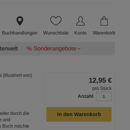
Direkt
zum
Inhalt
Buchhandlungen
Wunschliste
Konto
Warenkorb
tenwelt
% Sonderangebote
l
(Illustriert von)
12,95 €
pro Stück
Anzahl
eiter durch die
In den Warenkorb
ke und
es Buch möchte