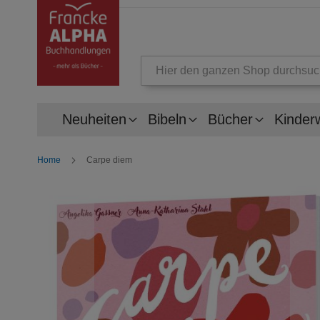
Suche
Neuheiten
Bibeln
Bücher
Kinder
Home
Carpe diem
Zum
Ende
der
Bildergalerie
springen