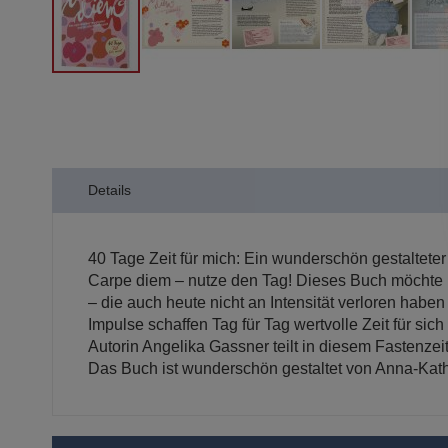
Zum
Anfang
der
Bildergalerie
springen
Details
40 Tage Zeit für mich: Ein wunderschön gestalteter 
Carpe diem – nutze den Tag! Dieses Buch möchte F
– die auch heute nicht an Intensität verloren haben
Impulse schaffen Tag für Tag wertvolle Zeit für si
Autorin Angelika Gassner teilt in diesem Fastenzei
Das Buch ist wunderschön gestaltet von Anna-Kath