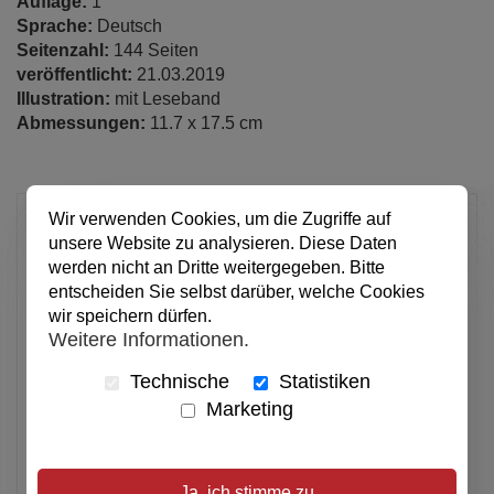
Auflage:
1
Sprache:
Deutsch
Seitenzahl:
144 Seiten
veröffentlicht:
21.03.2019
Illustration:
mit Leseband
Abmessungen:
11.7 x 17.5 cm
5,00 €
Wir verwenden Cookies, um die Zugriffe auf
unsere Website zu analysieren. Diese Daten
pro Stück
werden nicht an Dritte weitergegeben. Bitte
Anzahl
entscheiden Sie selbst darüber, welche Cookies
wir speichern dürfen.
Weitere Informationen.
In den Warenkorb
Technische
Statistiken
Marketing
Alle Preise inkl. MwSt.
Verfügbar
Ja, ich stimme zu