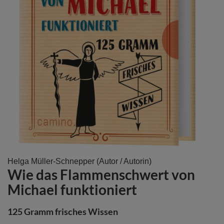
Zum
Helga Müller-Schnepper
(Autor / Autorin)
Wie das Flammenschwert von
Anfang
der
Michael funktioniert
Bildergalerie
springen
125 Gramm frisches Wissen