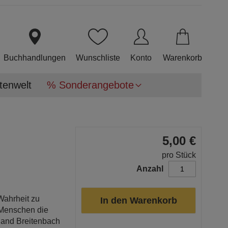
Direkt
zum
Inhalt
Buchhandlungen
Wunschliste
Konto
Warenkorb
tenwelt
% Sonderangebote
5,00 €
pro Stück
Anzahl
Wahrheit zu
In den Warenkorb
 Menschen die
oland Breitenbach