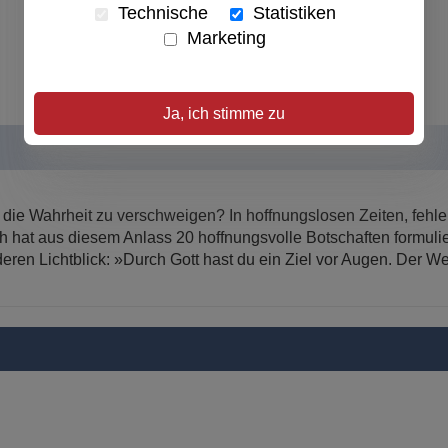
Technische
Statistiken
Marketing
Ja, ich stimme zu
 die Wahrheit zu verschweigen? In hoffnungslosen Zeiten, fehle
 hat aus diesem Anlass 20 hoffnungsvolle Botschaften formulie
n Lichtblick: »Durch Gott hast du ein Ziel vor Augen. Der Weg i