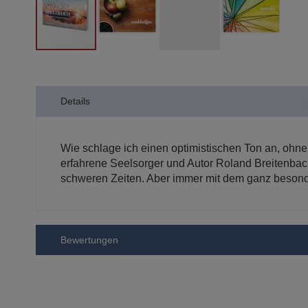
Zum
Anfang
der
Details
Bildergalerie
springen
Wie schlage ich einen optimistischen Ton an, ohne
erfahrene Seelsorger und Autor Roland Breitenbach
schweren Zeiten. Aber immer mit dem ganz besondere
Bewertungen