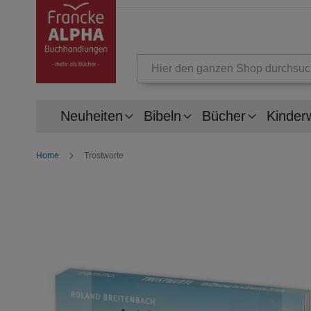
Suche
Neuheiten
Bibeln
Bücher
Kinder
Home
Trostworte
Zum
Ende
der
Bildergalerie
springen