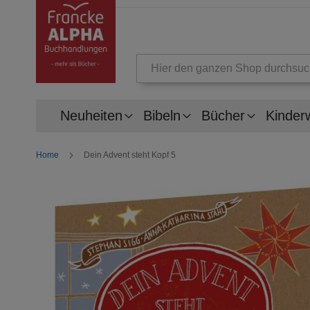
Suche
Neuheiten
Bibeln
Bücher
Kinder
Home
Dein Advent steht Kopf 5
Zum
Ende
der
Bildergalerie
springen