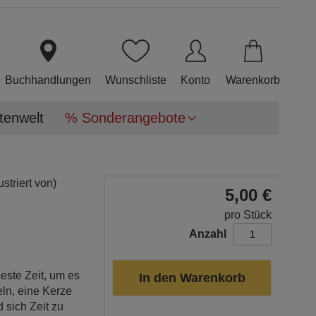
Direkt
zum
Inhalt
Buchhandlungen
Wunschliste
Konto
Warenkorb
tenwelt
% Sonderangebote
lustriert von)
5,00 €
pro Stück
Anzahl
beste Zeit, um es
In den Warenkorb
ln, eine Kerze
 sich Zeit zu