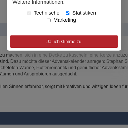
Weitere Informationen.
Technische
Statistiken
Marketing
Ja, ich stimme zu
ch zu machen, sich in eine Decke zu kuscheln, eine Kerze anzu
ig sind. Dazu möchte dieser Adventskalender anregen: Stephan 
achelofen-Wärme, Hüttenromantik und gemütlicher Adventsstim
räumen und Ausprobieren ausgedacht.
llen Sinnen erfahrbar, sorgt mit kreativen und witzigen Ideen 