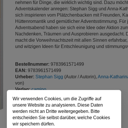
nehmen für Dinge, die wirklich wichtig sind. Dazu möch
Adventskalender anregen: Stephan Sigg und Anna-Kath
sich inspirieren vom Plätzchenbacken mit Freunden, K
Hüttenromantik und gemütlicher Adventsstimmung. Für 
Adventsabend haben sie sich eine Idee oder Aktion zu
Nachdenken, Träumen und Ausprobieren ausgedacht. D
macht die Vorweihnachtszeit mit allen Sinnen erfahrbar, 
und witzigen Ideen für Entschleunigung und stimmung
Bestellnummer:
9783961571499
EAN:
9783961571499
Urheber:
Stephan Sigg
(Autor / Autorin),
Anna-Katharin
von)
Verlag:
camino
Produktart:
Buch
Wir verwenden Cookies, um die Zugriffe auf
Einbandart:
Softcover
unsere Website zu analysieren. Diese Daten
Sprache:
Deutsch
werden nicht an Dritte weitergegeben. Bitte
Seitenzahl:
96 Seiten
entscheiden Sie selbst darüber, welche Cookies
veröffentlicht:
20.09.2021
wir speichern dürfen.
Abmessungen:
14.8 x 21 cm