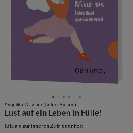
Zum
Angelika Gassner
(Autor / Autorin)
Lust auf ein Leben in Fülle!
Anfang
der
Bildergalerie
Rituale zur inneren Zufriedenheit
springen