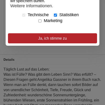
In den Warenkorb
wir speichern dürfen.
Weitere Informationen.
Technische
Statistiken
Alle Preise inkl. MwSt.
Marketing
Verfügbar
Artikel merken
Ja, ich stimme zu
Details
Täglich Lust auf das Leben:
Was ist Fülle? Was gibt dem Leben Sinn? Was erfüllt? –
Diesen Fragen geht Angelika Gassner in ihrem Buch nach.
Wenn man an Fülle denkt, dann tauchen sofort Bilder auf
von unendlicher Schönheit, Tiefe, Freude, Glück und
Zufriedenheit: wunderschöne Sonnenuntergänge,
blühenden Wiesen, erste Sonnenstrahlen im Frühling, ein