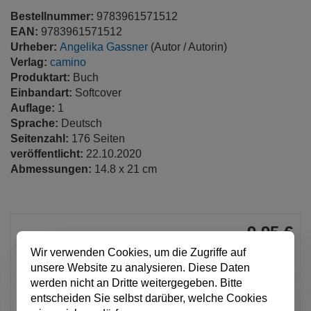
Bestellnummer:
9783961571512
EAN:
9783961571512
Urheber:
Angelika Gassner
(Autor / Autorin)
Verlag:
camino
Produktart:
Buch
Einbandart:
Softcover
Auflage:
1
Sprache:
Deutsch
Seitenzahl:
176 Seiten
veröffentlicht:
22.10.2020
Abmessungen:
14.8 x 21 cm
9,95 €
pro Stück
Wir verwenden Cookies, um die Zugriffe auf
unsere Website zu analysieren. Diese Daten
Anzahl
werden nicht an Dritte weitergegeben. Bitte
entscheiden Sie selbst darüber, welche Cookies