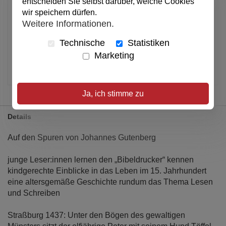
entscheiden Sie selbst darüber, welche Cookies
wir speichern dürfen.
Weitere Informationen.
Alle Preise inkl. MwSt.
Technische
Statistiken
Verfügbar
Marketing
Artikel merken
Ja, ich stimme zu
Details
Auf den Spuren von Johannes Gutenberg
junge Leser:innen lernen den „Bibeldrucker“ kennen
kindgerechte Einblicke in das Leben im 15. Jahrhundert
eine altersgemäße Geschichte rundum das Thema Lesen
und Schreiben
Straßburg 1437: Unter den Bögen des gewaltigen