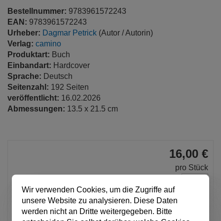
Bestellnummer:
9783961572243
EAN:
9783961572243
Urheber:
Dagmar Petrick
(Autor / Autorin)
Verlag:
camino
Produktart:
Buch
Einbandart:
Hardcover
Sprache:
Deutsch
Seitenzahl:
192 Seiten
veröffentlicht:
16.02.2026
Abmessungen:
13.5 x 21.5 cm
16,00 €
pro Stück
Anzahl
Wir verwenden Cookies, um die Zugriffe auf
unsere Website zu analysieren. Diese Daten
In den Warenkorb
werden nicht an Dritte weitergegeben. Bitte