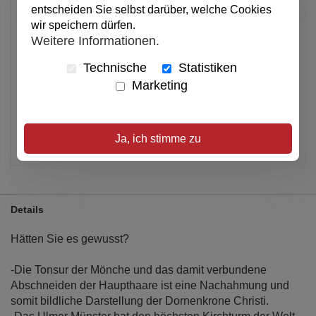
entscheiden Sie selbst darüber, welche Cookies
wir speichern dürfen.
In den Warenkorb
Weitere Informationen.
Technische
Statistiken
Alle Preise inkl. MwSt.
Marketing
Verfügbar
Artikel merken
Ja, ich stimme zu
Details
Hätten Sie es gewusst?
-Die Tonsur der Mönche und das damit verbundene
Abschneiden der Haupthaare ist eine Nachahmung und
somit bildliche Darstellung der Dornenkrone Christi.