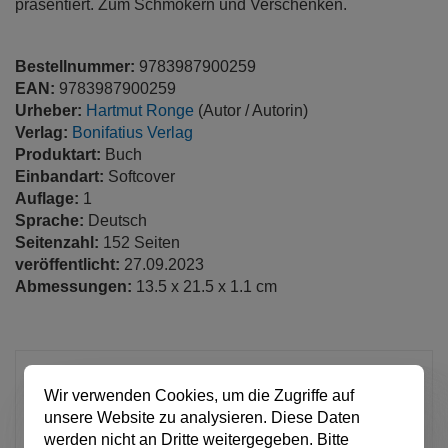
präsentiert. Zum Schmökern und Verschenken.
Bestellnummer:
9783987900259
EAN:
9783987900259
Urheber:
Hartmut Ronge
(Autor / Autorin)
Verlag:
Bonifatius Verlag
Produktart:
Buch
Einbandart:
Softcover
Auflage:
1
Sprache:
Deutsch
Seitenzahl:
152 Seiten
veröffentlicht:
27.09.2023
Abmessungen:
13.5 x 21.5 x 1.1 cm
15,00 €
Wir verwenden Cookies, um die Zugriffe auf
pro Stück
unsere Website zu analysieren. Diese Daten
Anzahl
werden nicht an Dritte weitergegeben. Bitte