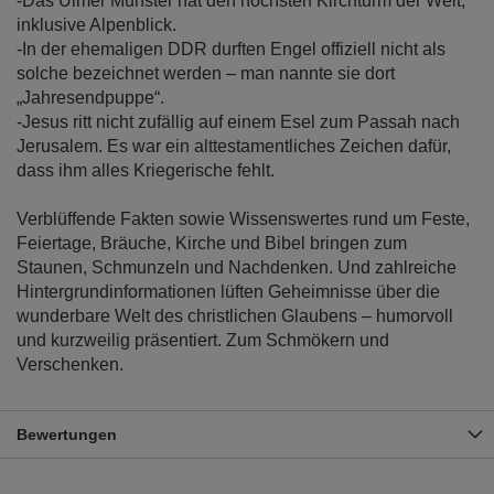
-Das Ulmer Münster hat den höchsten Kirchturm der Welt,
inklusive Alpenblick.
-In der ehemaligen DDR durften Engel offiziell nicht als
solche bezeichnet werden – man nannte sie dort
„Jahresendpuppe“.
-Jesus ritt nicht zufällig auf einem Esel zum Passah nach
Jerusalem. Es war ein alttestamentliches Zeichen dafür,
dass ihm alles Kriegerische fehlt.
Verblüffende Fakten sowie Wissenswertes rund um Feste,
Feiertage, Bräuche, Kirche und Bibel bringen zum
Staunen, Schmunzeln und Nachdenken. Und zahlreiche
Hintergrundinformationen lüften Geheimnisse über die
wunderbare Welt des christlichen Glaubens – humorvoll
und kurzweilig präsentiert. Zum Schmökern und
Verschenken.
Bewertungen