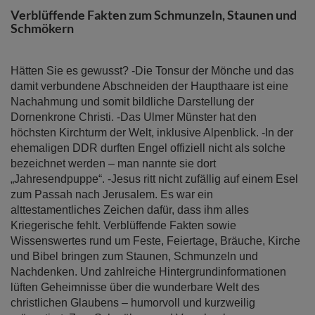
Bildergalerie
Verblüffende Fakten zum Schmunzeln, Staunen und
springen
Schmökern
Hätten Sie es gewusst? -Die Tonsur der Mönche und das
damit verbundene Abschneiden der Haupthaare ist eine
Nachahmung und somit bildliche Darstellung der
Dornenkrone Christi. -Das Ulmer Münster hat den
höchsten Kirchturm der Welt, inklusive Alpenblick. -In der
ehemaligen DDR durften Engel offiziell nicht als solche
bezeichnet werden – man nannte sie dort
„Jahresendpuppe“. -Jesus ritt nicht zufällig auf einem Esel
zum Passah nach Jerusalem. Es war ein
alttestamentliches Zeichen dafür, dass ihm alles
Kriegerische fehlt. Verblüffende Fakten sowie
Wissenswertes rund um Feste, Feiertage, Bräuche, Kirche
und Bibel bringen zum Staunen, Schmunzeln und
Nachdenken. Und zahlreiche Hintergrundinformationen
lüften Geheimnisse über die wunderbare Welt des
christlichen Glaubens – humorvoll und kurzweilig