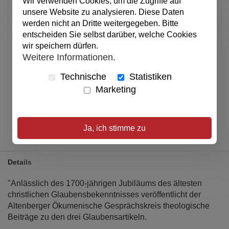
Wir verwenden Cookies, um die Zugriffe auf
Anzahl
unsere Website zu analysieren. Diese Daten
werden nicht an Dritte weitergegeben. Bitte
In den Warenkorb
entscheiden Sie selbst darüber, welche Cookies
wir speichern dürfen.
Weitere Informationen.
Alle Preise inkl. MwSt.
Technische
Statistiken
Marketing
Verfügbar
Artikel merken
Ja, ich stimme zu
Details
"Anlässlich des 1700-jährigen Jubiläums des ältesten
christlichen Glaubensbekenntnisses veröffentlicht der
Altenberger Ökumenische Gesprächskreis theologische
Beiträge zu den drei Glaubensartikeln.