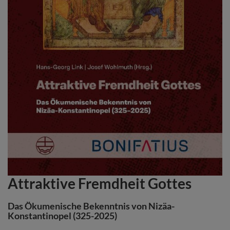
Attraktive Fremdheit Gottes
Zum
Anfang
der
Das Ökumenische Bekenntnis von Nizäa-
Bildergalerie
Konstantinopel (325-2025)
springen