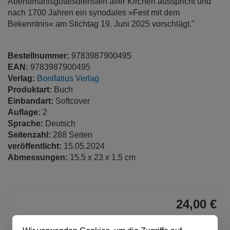
Abendmahlsgottesdiensten aller Kirchen ausspricht und
nach 1700 Jahren ein synodales »Fest mit dem
Bekenntnis« am Stichtag 19. Juni 2025 vorschlägt."
Bestellnummer:
9783987900495
EAN:
9783987900495
Verlag:
Bonifatius Verlag
Produktart:
Buch
Einbandart:
Softcover
Auflage:
2
Sprache:
Deutsch
Seitenzahl:
288 Seiten
veröffentlicht:
15.05.2024
Abmessungen:
15.5 x 23 x 1.5 cm
24,00 €
pro Stück