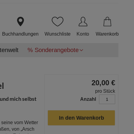
Direkt
zum
Inhalt
Buchhandlungen
Wunschliste
Konto
Warenkorb
tenwelt
% Sonderangebote
20,00 €
l
pro Stück
und mich selbst
Anzahl
In den Warenkorb
e seine vom Wetter
ußen, von „Arsch