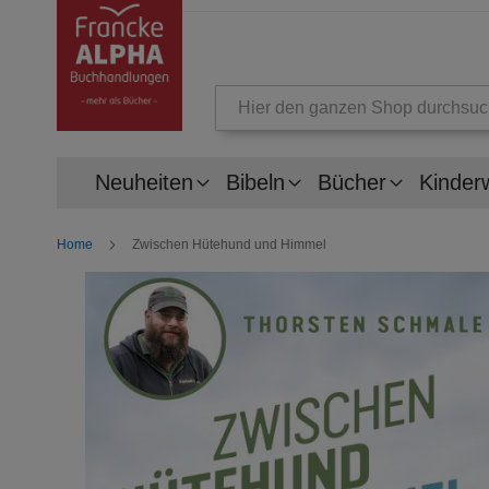
Suche
Neuheiten
Bibeln
Bücher
Kinder
Home
Zwischen Hütehund und Himmel
Zum
Ende
der
Bildergalerie
springen