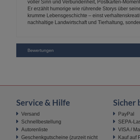
voller Sinn und Verbundenheit, Postkarten-Moment
Er erzählt humorige wie rührende Storys über sein
krumme Lebensgeschichte – einst verhaltenskreative
nachhaltige Landwirtschaft und Tierhaltung, sond
Bewertungen
Service & Hilfe
Sicher 
Versand
PayPal
Schnellbestellung
SEPA-Last
Autorenliste
VISA / Ma
Geschenkgutscheine
(zurzeit nicht
Kauf auf