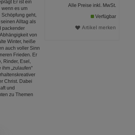
prägt Er ist ein
Alle Preise inkl. MwSt.
t, wenn es um
e Schöpfung geht,
Verfügbar
seinen Alltag als
Artikel merken
nd packender
 Abhängigkeit von
alte Winter, heiße
en auch voller Sinn
neren Frieden. Er
, Rinder, Esel,
 ihm „zulaufen“
haltenskreativer
r Christ. Dabei
aft und
chten zu Themen