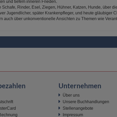
en und tiefem inneren Frieden.
e Schafe, Rinder, Esel, Ziegen, Hühner, Katzen, Hunde, über di
r Jugendlicher, später Krankenpfleger, und heute gläubiger Chr
ern auch über unkonventionelle Ansichten zu Themen wie Veran
bezahlen
Unternehmen
Über uns
schrift
Unsere Buchhandlungen
sterCard
Stellenangebote
 Rechnung
Impressum