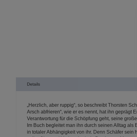
der
Bildergalerie
springen
Details
„Herzlich, aber ruppig“, so beschreibt Thorsten S
Arsch abfrieren“, wie er es nennt, hat ihn geprägt 
Verantwortung für die Schöpfung geht, seine gro
Im Buch begleitet man ihn durch seinen Alltag als 
in totaler Abhängigkeit von ihr. Denn Schäfer sein 