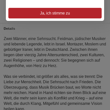
Artikel merken
Ja, ich stimme zu
Details
Zwei Männer, eine Sehnsucht. Feidman, jüdischer Musiker
und lebende Legende, lebt in Israel. Montazer, Moslem und
gebürtiger Iraner, lebt in Deutschland. Zwischen ihnen
liegen über vierzig Jahre Altersunterschied, zwei Kulturen,
zwei Religionen – und dennoch: Sie begegnen sich auf
Augenhöhe, von Herz zu Herz.
Was sie verbindet, ist größer als alles, was sie trennt: Die
Liebe zur Menschheit. Die Sehnsucht nach Frieden. Die
Überzeugung, dass Musik Brücken baut, wo Worte nicht
mehr reichen. Hand in Hand richten sie ihren Blick auf eine
Welt, die mehr sein kann als Konflikt und Krieg – auf eine
Welt, die durch Klang, Mitgefühl und gemeinsame Vision
heilen kann.