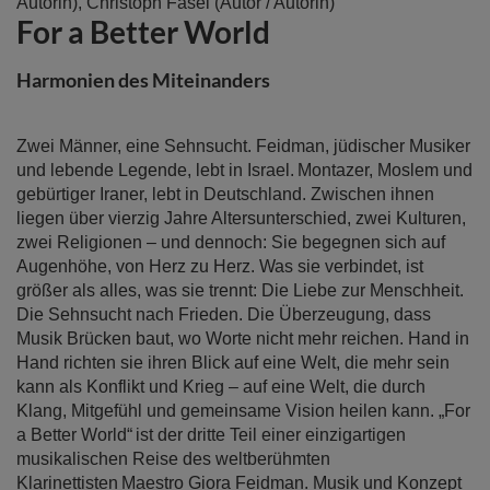
Anfang
Autorin),
Christoph Fasel
(Autor / Autorin)
For a Better World
der
Bildergalerie
springen
Harmonien des Miteinanders
Zwei Männer, eine Sehnsucht. Feidman, jüdischer Musiker
und lebende Legende, lebt in Israel. Montazer, Moslem und
gebürtiger Iraner, lebt in Deutschland. Zwischen ihnen
liegen über vierzig Jahre Altersunterschied, zwei Kulturen,
zwei Religionen – und dennoch: Sie begegnen sich auf
Augenhöhe, von Herz zu Herz. Was sie verbindet, ist
größer als alles, was sie trennt: Die Liebe zur Menschheit.
Die Sehnsucht nach Frieden. Die Überzeugung, dass
Musik Brücken baut, wo Worte nicht mehr reichen. Hand in
Hand richten sie ihren Blick auf eine Welt, die mehr sein
kann als Konflikt und Krieg – auf eine Welt, die durch
Klang, Mitgefühl und gemeinsame Vision heilen kann. „For
a Better World“ ist der dritte Teil einer einzigartigen
musikalischen Reise des weltberühmten
Klarinettisten Maestro Giora Feidman. Musik und Konzept