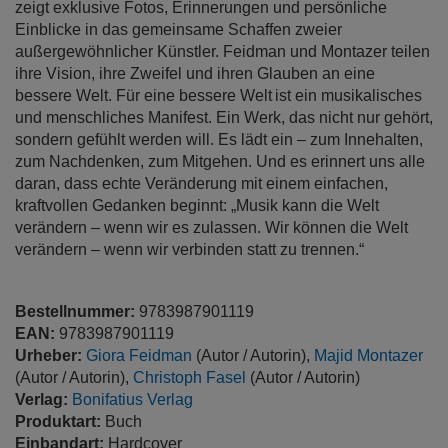
zeigt exklusive Fotos, Erinnerungen und persönliche
Einblicke in das gemeinsame Schaffen zweier
außergewöhnlicher Künstler. Feidman und Montazer teilen
ihre Vision, ihre Zweifel und ihren Glauben an eine
bessere Welt. Für eine bessere Welt ist ein musikalisches
und menschliches Manifest. Ein Werk, das nicht nur gehört,
sondern gefühlt werden will. Es lädt ein – zum Innehalten,
zum Nachdenken, zum Mitgehen. Und es erinnert uns alle
daran, dass echte Veränderung mit einem einfachen,
kraftvollen Gedanken beginnt: „Musik kann die Welt
verändern – wenn wir es zulassen. Wir können die Welt
verändern – wenn wir verbinden statt zu trennen.“
Bestellnummer:
9783987901119
EAN:
9783987901119
Urheber:
Giora Feidman
(Autor / Autorin),
Majid Montazer
(Autor / Autorin),
Christoph Fasel
(Autor / Autorin)
Verlag:
Bonifatius Verlag
Produktart:
Buch
Einbandart:
Hardcover