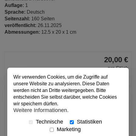
Auflage:
1
Sprache:
Deutsch
Seitenzahl:
160 Seiten
veröffentlicht:
26.11.2025
Abmessungen:
12.5 x 20 x 1 cm
20,00 €
pro Stück
Anzahl
Wir verwenden Cookies, um die Zugriffe auf
unsere Website zu analysieren. Diese Daten
werden nicht an Dritte weitergegeben. Bitte
In den Warenkorb
entscheiden Sie selbst darüber, welche Cookies
wir speichern dürfen.
Weitere Informationen.
Alle Preise inkl. MwSt.
Technische
Statistiken
Verfügbar
Marketing