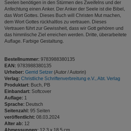
Seelen benötigen in den Stürmen des Zweifelns und der
Anfechtung einen Anker. Der Anker der Seele ist die Bibel,
das Wort Gottes. Dieses Buch will Christen Mut machen,
dem Wort Gottes rückhaltlos zu vertrauen. Dieses
Vertrauen führt zur Gewissheit, dass wir Gott gehören und
das himmlische Ziel erreichen werden. Dritte, überarbeitete
Auflage. Farbige Gestaltung.
Bestellnummer:
9783988380135
EAN:
9783988380135
Urheber:
Gerrid Setzer
(Autor / Autorin)
Verlag:
Christliche Schriftenverbreitung e.V., Abt. Verlag
Produktart:
Buch, PB
Einbandart:
Softcover
Auflage:
1
Sprache:
Deutsch
Seitenzahl:
95 Seiten
veröffentlicht:
08.03.2024
Alter ab:
12
Abmessungen:
12.3 x 18.5 cm