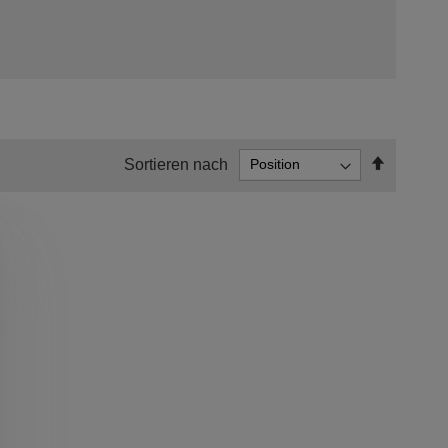
In
Sortieren nach
absteige
Reihenf