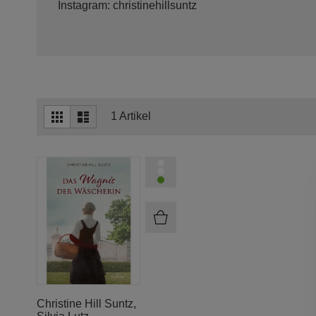
Instagram: christinehillsuntz
Ansicht
Raster
Liste
1
Artikel
als
Christine Hill Suntz
,