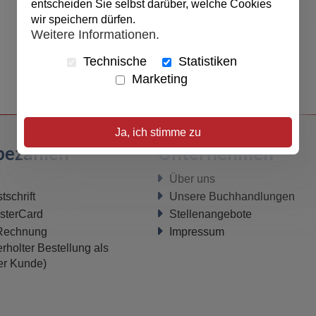
entscheiden Sie selbst darüber, welche Cookies
wir speichern dürfen.
Weitere Informationen.
Technische
Statistiken
Marketing
Ja, ich stimme zu
bezahlen
Unternehmen
Über uns
schrift
Unsere Buchhandlungen
sterCard
Stellenangebote
 Rechnung
Impressum
rholter Bestellung als
ter Kunde)