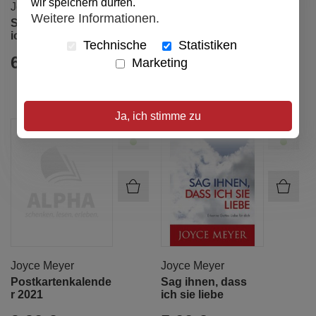
wir speichern dürfen.
Joyce Meyer
Joyce Meyer
Weitere Informationen.
Sag ihnen, dass
Une CONFIANCE
ich sie liebe
inébranlable
Technische
Statistiken
6,00 €
18,00 €
Marketing
Ja, ich stimme zu
Joyce Meyer
Joyce Meyer
Postkartenkalende
Sag ihnen, dass
r 2021
ich sie liebe