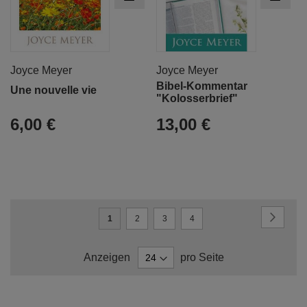
Joyce Meyer
Joyce Meyer
Bibel-Kommentar
Une nouvelle vie
"Kolosserbrief"
6,00 €
13,00 €
Seite
Seite
Weiter
Sie
Seite
Seite
Seite
1
2
3
4
lesen
Anzeigen
pro Seite
gerade
Seite