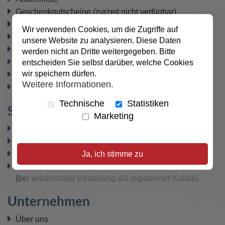
Geschenkgutscheine
(zurzeit nicht verfügbar)
Büchertische
Wir verwenden Cookies, um die Zugriffe auf
Newsletter
unsere Website zu analysieren. Diese Daten
Datenschutz
werden nicht an Dritte weitergegeben. Bitte
Widerrufsbelehrung
entscheiden Sie selbst darüber, welche Cookies
wir speichern dürfen.
Vertrag widerrufen
Weitere Informationen.
AGB
Technische
Statistiken
Sicher bezahlen
Marketing
PayPal
SEPA-Lastschrift
VISA / MasterCard
Ja, ich stimme zu
Kauf auf Rechnung
(bei wiederholter Bestellung als registrierter Kunde)
Unternehmen
Über uns