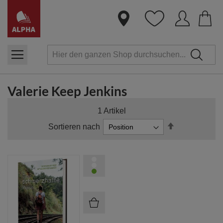
Dire
zum
Inha
Valerie Keep Jenkins
1
Artikel
In
Sortieren nach
absteigender
Reihenfolge