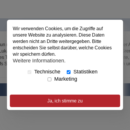
Wir verwenden Cookies, um die Zugriffe auf
unsere Website zu analysieren. Diese Daten
werden nicht an Dritte weitergegeben. Bitte
bt. Nun muss sie auf dem kleinen Bergbauernhof in den Schweizer 
entscheiden Sie selbst darüber, welche Cookies
Lukas verunglückt Dani schwer. Annettes Hass kennt keine Gren
wir speichern dürfen.
ines Tages erfährt Lukas, dass es eine Möglichkeit geben könnt
Weitere Informationen.
ufs Spiel, damit Dani wieder gesund werden kann. Für Jungen 
Technische
Statistiken
Marketing
Ja, ich stimme zu