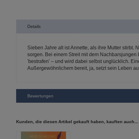
der
Bildergalerie
springen
Details
Sieben Jahre alt ist Annette, als ihre Mutter stir
sorgen. Bei einem Streit mit dem Nachbarsjungen 
'bestrafen' – und wird dabei selbst unglücklich. E
Außergewöhnlichem bereit, ja, setzt sein Leben a
Bewertungen
Kunden, die diesen Artikel gekauft haben, kauften auch...