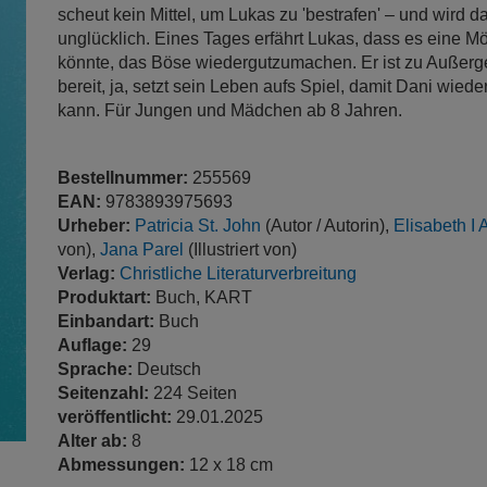
scheut kein Mittel, um Lukas zu 'bestrafen' – und wird d
unglücklich. Eines Tages erfährt Lukas, dass es eine M
könnte, das Böse wiedergutzumachen. Er ist zu Außer
bereit, ja, setzt sein Leben aufs Spiel, damit Dani wie
kann. Für Jungen und Mädchen ab 8 Jahren.
Bestellnummer:
255569
EAN:
9783893975693
Urheber:
Patricia St. John
(Autor / Autorin),
Elisabeth I 
von),
Jana Parel
(Illustriert von)
Verlag:
Christliche Literaturverbreitung
Produktart:
Buch, KART
Einbandart:
Buch
Auflage:
29
Sprache:
Deutsch
Seitenzahl:
224 Seiten
veröffentlicht:
29.01.2025
Alter ab:
8
Abmessungen:
12 x 18 cm