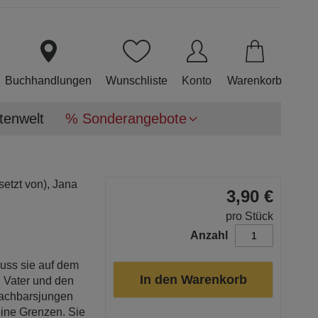
Direkt
zum
Inhalt
Buchhandlungen
Wunschliste
Konto
Warenkorb
tenwelt
% Sonderangebote
etzt von),
Jana
3,90 €
pro Stück
Anzahl
 muss sie auf dem
In den Warenkorb
n Vater und den
Nachbarsjungen
eine Grenzen. Sie