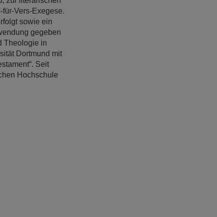
zur literarischen
s-für-Vers-Exegese.
folgt sowie ein
Anwendung gegeben
d Theologie in
sität Dortmund mit
stament“. Seit
schen Hochschule