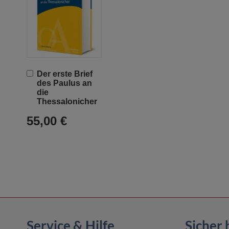
In
Der erste Brief
den
des Paulus an
Warenkorb
die
Thessalonicher
55,00 €
Service & Hilfe
Sicher 