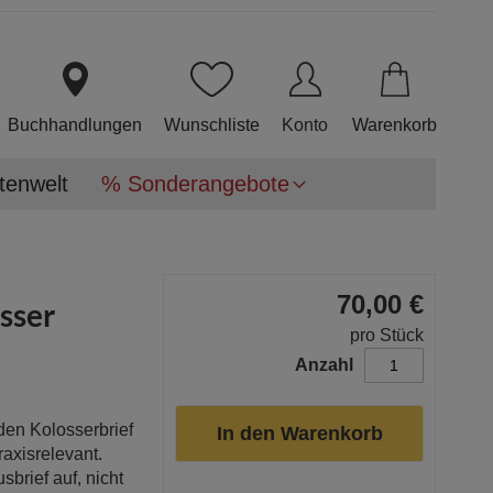
Direkt
zum
Inhalt
Buchhandlungen
Wunschliste
Konto
Warenkorb
tenwelt
% Sonderangebote
70,00 €
osser
pro Stück
Anzahl
den Kolosserbrief
In den Warenkorb
axisrelevant.
sbrief auf, nicht