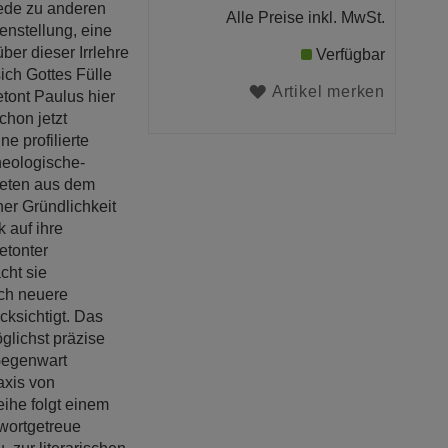
iede zu anderen
Alle Preise inkl. MwSt.
enstellung, eine
ber dieser Irrlehre
Verfügbar
ich Gottes Fülle
Artikel merken
etont Paulus hier
chon jetzt
e profilierte
heologische-
geten aus dem
her Gründlichkeit
 auf ihre
betonter
cht sie
uch neuere
ksichtigt. Das
glichst präzise
 Gegenwart
axis von
ihe folgt einem
 wortgetreue