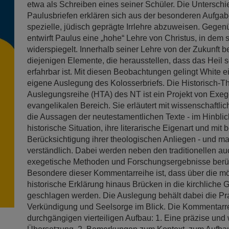
etwa als Schreiben eines seiner Schüler. Die Untersch
Paulusbriefen erklären sich aus der besonderen Aufgab
spezielle, jüdisch geprägte Irrlehre abzuweisen. Gegenü
entwirft Paulus eine „hohe“ Lehre von Christus, in dem s
widerspiegelt. Innerhalb seiner Lehre von der Zukunft b
diejenigen Elemente, die herausstellen, dass das Heil s
erfahrbar ist. Mit diesen Beobachtungen gelingt White ein
eigene Auslegung des Kolosserbriefs. Die Historisch-T
Auslegungsreihe (HTA) des NT ist ein Projekt von Exe
evangelikalen Bereich. Sie erläutert mit wissenschaftlic
die Aussagen der neutestamentlichen Texte - im Hinblick
historische Situation, ihre literarische Eigenart und mit 
Berücksichtigung ihrer theologischen Anliegen - und ma
verständlich. Dabei werden neben den traditionellen a
exegetische Methoden und Forschungsergebnisse berüc
Besondere dieser Kommentarreihe ist, dass über die mö
historische Erklärung hinaus Brücken in die kirchliche
geschlagen werden. Die Auslegung behält dabei die Pr
Verkündigung und Seelsorge im Blick. Die Kommentarre
durchgängigen vierteiligen Aufbau: 1. Eine präzise und