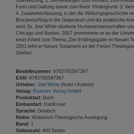
Übersetzung. 2. Bemerkungen zum Kontext, zum Aufbau, 
Form und Gattung sowie zum theol. Hintergrund. 3. Ver
4. Zusammenfassung, in der die Wirkungsgeschichte ver
Brückenschlag in die Gegenwart und die praktische 
wird. Dr. Joel White studierte Humanwissenschaften un
Chicago und Boston. 2007 promovierte er an der Univer
einer Arbeit zum Thema „Die Erstlingsgabe im Neuen Te
2001 lehrt er Neues Testament an der Freien Theologi
Gießen.
Bestellnummer:
9783765597367
EAN:
9783765597367
Urheber:
Joel White
(Autor / Autorin)
Verlag:
Brunnen Verlag GmbH
Produktart:
Buch
Einbandart:
Hardcover
Sprache:
Deutsch
Reihe:
Historisch-Theologische Auslegung
Band:
1
Seitenzahl:
400 Seiten