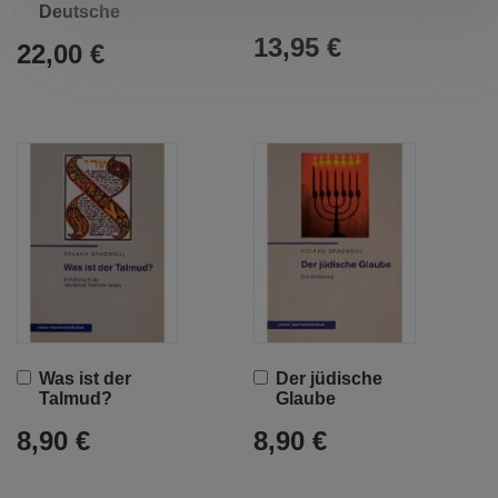
Warenkorb
Warenkorb
Deutsche
13,95 €
22,00 €
In
In
Was ist der
Der jüdische
den
den
Talmud?
Glaube
Warenkorb
Warenkorb
8,90 €
8,90 €