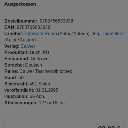
springen
Ausgestossen
Bestellnummer:
9783766833938
EAN:
9783766833938
Urheber:
Eberhard Röhm
(Autor / Autorin),
Jörg Thierfelder
(Autor / Autorin)
Verlag:
Calwer
Produktart:
Buch, PB
Einbandart:
Softcover
Sprache:
Deutsch
Reihe:
Calwer Taschenbibliothek
Band:
50
Seitenzahl:
451 Seiten
veröffentlicht:
01.01.1995
Illustration:
66 Abb.
Abmessungen:
12.5 x 18 cm