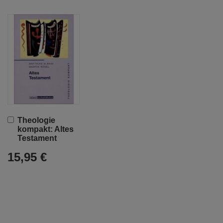
In
Theologie
den
kompakt: Altes
Warenkorb
Testament
15,95 €