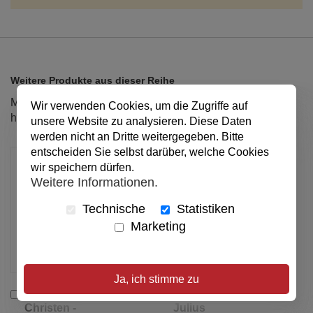
Weitere Produkte aus dieser Reihe
Markieren Sie die Artikel, um Sie dem Warenkorb
Wir verwenden Cookies, um die Zugriffe auf
hinzuzufügen oder
Alle auswählen
unsere Website zu analysieren. Diese Daten
werden nicht an Dritte weitergegeben. Bitte
entscheiden Sie selbst darüber, welche Cookies
wir speichern dürfen.
Weitere Informationen.
Technische
Statistiken
Marketing
Ja, ich stimme zu
In
In
Juden -
Benjamin und
den
den
Christen -
Julius