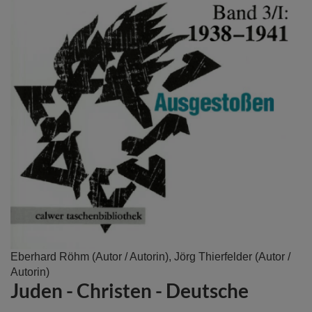
Zum
Eberhard Röhm
(Autor / Autorin),
Jörg Thierfelder
(Autor /
Anfang
Autorin)
Juden - Christen - Deutsche
der
Bildergalerie