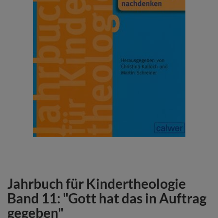
Jahrbuch für Kindertheologie
Zum
Anfang
Band 11: "Gott hat das in Auftrag
der
gegeben"
Bildergalerie