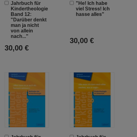
In
In
Jahrbuch für
"He! Ich habe
den
den
Kindertheologie
viel Stress! Ich
Warenkorb
Warenkorb
Band 12:
hasse alles"
"Darüber denkt
man ja nicht
von allein
nach..."
30,00 €
30,00 €
In
In