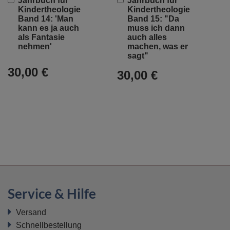
Jahrbuch für
Jahrbuch für
den
den
Kindertheologie
Kindertheologie
Warenkorb
Warenkorb
Band 14: 'Man
Band 15: "Da
kann es ja auch
muss ich dann
als Fantasie
auch alles
nehmen'
machen, was er
sagt"
30,00 €
30,00 €
Service & Hilfe
Versand
Schnellbestellung