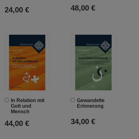
48,00 €
24,00 €
In
In
In Relation mit
Gewandelte
den
den
Gott und
Erinnerung
Warenkorb
Warenkorb
Mensch
34,00 €
44,00 €