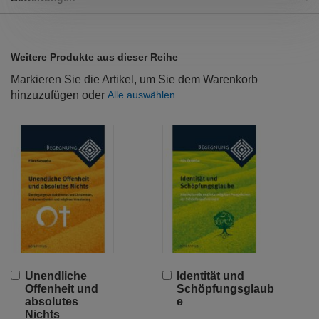
Weitere Produkte aus dieser Reihe
Markieren Sie die Artikel, um Sie dem Warenkorb
hinzuzufügen oder
Alle auswählen
In
In
Unendliche
Identität und
den
den
Offenheit und
Schöpfungsglaub
Warenkorb
Warenkorb
absolutes
e
Nichts