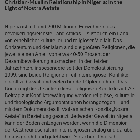
springen
Christian-Muslim Relationship in Nigeria: In the
Light of Nostra Aetate
Nigeria ist mit rund 200 Millionen Einwohnern das
bevölkerungsreichste Land Afrikas. Es ist auch ein Land
von erheblicher kultureller und religiöser Vielfalt. Das
Christentum und der Islam sind die größten Religionen, die
jeweils einen Anteil von etwa 40-50 Prozent der
Gesamtbevölkerung ausmachen. In den letzten
Jahrzehnten, insbesondere seit der Demokratisierung
1999, sind beide Religionen Teil interreligiöser Konflikte,
die oft zu Gewalt und vielen hundert Opfern führen. Das
Buch zeigt die Ursachen dieser religiösen Konflikte auf. Als
Beitrag zur Konfliktbewältigung werden religiöse, kulturelle
und theologische Argumentationen herangezogen – und
mit dem Dokument des II. Vatikanischen Konzils „Nostra
Aetate“ in Beziehung gesetzt. Jedweder Gewalt in Nigeria
kann der Boden entzogen werden, wenn die Dimension
der Gastfreundschaft im interreligiösen Dialog und darüber
hinaus gelehrt und gelebt wird. Sprachen: Deutsch,