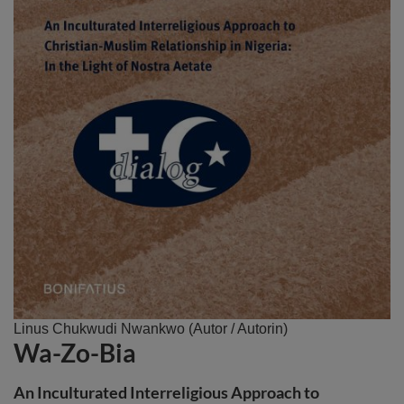
Zum
Linus Chukwudi Nwankwo
(Autor / Autorin)
Wa-Zo-Bia
Anfang
der
Bildergalerie
An Inculturated Interreligious Approach to