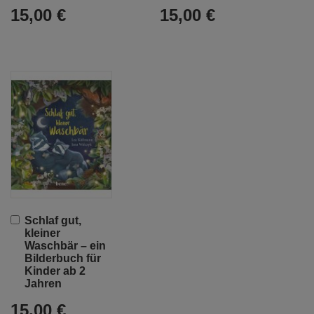
15,00 €
15,00 €
In
Schlaf gut,
den
kleiner
Warenkorb
Waschbär – ein
Bilderbuch für
Kinder ab 2
Jahren
15,00 €