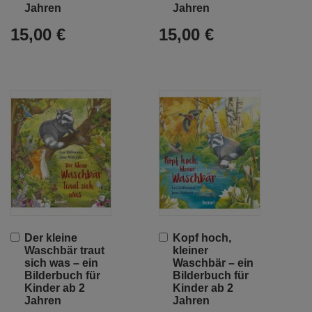
Jahren
Jahren
15,00 €
15,00 €
In
In
Der kleine
Kopf hoch,
den
den
Waschbär traut
kleiner
Warenkorb
Warenkorb
sich was – ein
Waschbär – ein
Bilderbuch für
Bilderbuch für
Kinder ab 2
Kinder ab 2
Jahren
Jahren