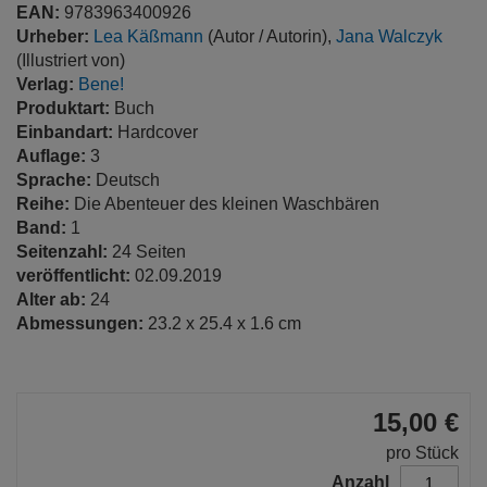
EAN:
9783963400926
Urheber:
Lea Käßmann
(Autor / Autorin),
Jana Walczyk
(Illustriert von)
Verlag:
Bene!
Produktart:
Buch
Einbandart:
Hardcover
Auflage:
3
Sprache:
Deutsch
Reihe:
Die Abenteuer des kleinen Waschbären
Band:
1
Seitenzahl:
24 Seiten
veröffentlicht:
02.09.2019
Alter ab:
24
Abmessungen:
23.2 x 25.4 x 1.6 cm
15,00 €
pro Stück
Anzahl