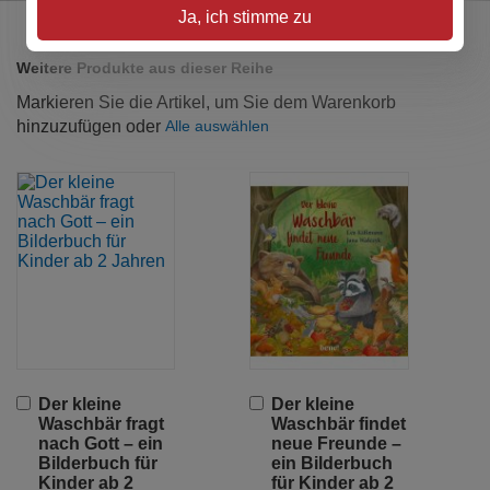
Ja, ich stimme zu
Weitere Produkte aus dieser Reihe
Markieren Sie die Artikel, um Sie dem Warenkorb
hinzuzufügen oder
Alle auswählen
In
In
Der kleine
Der kleine
den
den
Waschbär fragt
Waschbär findet
Warenkorb
Warenkorb
nach Gott – ein
neue Freunde –
Bilderbuch für
ein Bilderbuch
Kinder ab 2
für Kinder ab 2