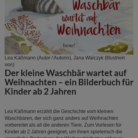
Zum
Lea Käßmann
(Autor / Autorin),
Jana Walczyk
(Illustriert
Anfang
von)
Der kleine Waschbär wartet auf
der
Bildergalerie
Weihnachten – ein Bilderbuch für
springen
Kinder ab 2 Jahren
Lea Käßmann erzählt die Geschichte vom kleinen
Waschbären, der sich ganz anders auf Weihnachten
vorbereitet als all die anderen Tiere. Zum Vorlesen für
Kinder ab 2 Jahren geeignet, um ihnen spielerisch die