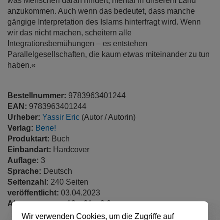
was Menschen daran hindert, mental in unserem Land
anzukommen. Auch wenn das bedeutet, dass manche
gängige Interpretation des Islams hinterfragt wird. Wenn
wir das nicht machen, scheitern alle
Integrationsbemühungen – es entstehen
Parallelgesellschaften, die kaum etwas miteinander zu tun
haben.«
Bestellnummer:
9783963401244
EAN:
9783963401244
Urheber:
Yassir Eric
(Autor / Autorin)
Verlag:
Bene!
Produktart:
Buch
Einbandart:
Hardcover
Auflage:
3
Sprache:
Deutsch
Seitenzahl:
240 Seiten
veröffentlicht:
03.04.2023
Abmessungen:
13 x 21 x 2.2 cm
Wir verwenden Cookies, um die Zugriffe auf