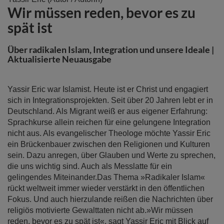
Wir müssen reden, bevor es zu
Anfang
der
spät ist
Bildergalerie
springen
Über radikalen Islam, Integration und unsere Ideale |
Aktualisierte Neuausgabe
Yassir Eric war Islamist. Heute ist er Christ und engagiert
sich in Integrationsprojekten. Seit über 20 Jahren lebt er in
Deutschland. Als Migrant weiß er aus eigener Erfahrung:
Sprachkurse allein reichen für eine gelungene Integration
nicht aus. Als evangelischer Theologe möchte Yassir Eric
ein Brückenbauer zwischen den Religionen und Kulturen
sein. Dazu anregen, über Glauben und Werte zu sprechen,
die uns wichtig sind. Auch als Messlatte für ein
gelingendes Miteinander.Das Thema »Radikaler Islam«
rückt weltweit immer wieder verstärkt in den öffentlichen
Fokus. Und auch hierzulande reißen die Nachrichten über
religiös motivierte Gewalttaten nicht ab.»Wir müssen
reden, bevor es zu spät ist«, sagt Yassir Eric mit Blick auf