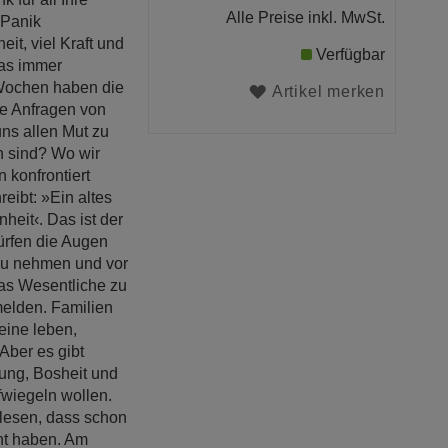
Alle Preise inkl. MwSt.
 Panik
t, viel Kraft und
Verfügbar
was immer
 Wochen haben die
Artikel merken
e Anfragen von
uns allen Mut zu
n sind? Wo wir
 konfrontiert
ibt: »Ein altes
heit‹. Das ist der
dürfen die Augen
 zu nehmen und vor
das Wesentliche zu
melden. Familien
eine leben,
 Aber es gibt
lung, Bosheit und
fwiegeln wollen.
 lesen, dass schon
cht haben. Am