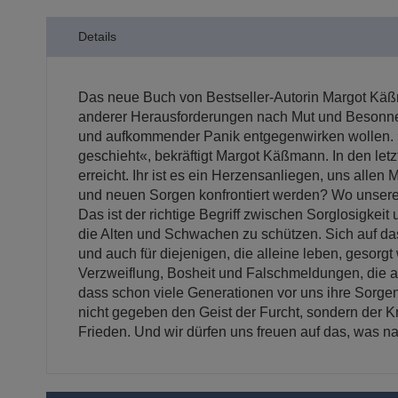
Details
Das neue Buch von Bestseller-Autorin Margot Käßma
anderer Herausforderungen nach Mut und Besonnenhe
und aufkommender Panik entgegenwirken wollen. »I
geschieht«, bekräftigt Margot Käßmann. In den l
erreicht. Ihr ist es ein Herzensanliegen, uns all
und neuen Sorgen konfrontiert werden? Wo unsere S
Das ist der richtige Begriff zwischen Sorglosigkei
die Alten und Schwachen zu schützen. Sich auf da
und auch für diejenigen, die alleine leben, gesorgt
Verzweiflung, Bosheit und Falschmeldungen, die abs
dass schon viele Generationen vor uns ihre Sorgen 
nicht gegeben den Geist der Furcht, sondern der K
Frieden. Und wir dürfen uns freuen auf das, was na