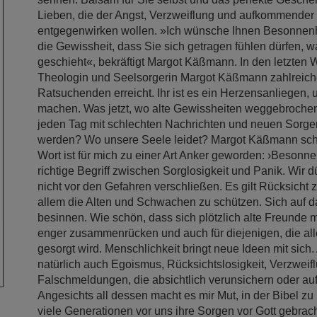
Lieben, die der Angst, Verzweiflung und aufkommender
entgegenwirken wollen. »Ich wünsche Ihnen Besonnenhei
die Gewissheit, dass Sie sich getragen fühlen dürfen, 
geschieht«, bekräftigt Margot Käßmann. In den letzten
Theologin und Seelsorgerin Margot Käßmann zahlreich
Ratsuchenden erreicht. Ihr ist es ein Herzensanliegen, 
machen. Was jetzt, wo alte Gewissheiten weggebroche
jeden Tag mit schlechten Nachrichten und neuen Sorgen
werden? Wo unsere Seele leidet? Margot Käßmann schre
Wort ist für mich zu einer Art Anker geworden: ›Besonnen
richtige Begriff zwischen Sorglosigkeit und Panik. Wir 
nicht vor den Gefahren verschließen. Es gilt Rücksicht
allem die Alten und Schwachen zu schützen. Sich auf 
besinnen. Wie schön, dass sich plötzlich alte Freunde 
enger zusammenrücken und auch für diejenigen, die all
gesorgt wird. Menschlichkeit bringt neue Ideen mit sich.
natürlich auch Egoismus, Rücksichtslosigkeit, Verzweif
Falschmeldungen, die absichtlich verunsichern oder au
Angesichts all dessen macht es mir Mut, in der Bibel zu
viele Generationen vor uns ihre Sorgen vor Gott gebra