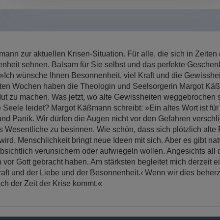
nn zur aktuellen Krisen-Situation. Für alle, die sich in Zeit
it sehnen. Balsam für Sie selbst und das perfekte Geschenk fü
ch wünsche Ihnen Besonnenheit, viel Kraft und die Gewissheit
etzten Wochen haben die Theologin und Seelsorgerin Margot K
en Mut zu machen. Was jetzt, wo alte Gewissheiten weggebrochen
eele leidet? Margot Käßmann schreibt: »Ein altes Wort ist für
t und Panik. Wir dürfen die Augen nicht vor den Gefahren versch
s Wesentliche zu besinnen. Wie schön, dass sich plötzlich al
 wird. Menschlichkeit bringt neue Ideen mit sich. Aber es gibt n
ichtlich verunsichern oder aufwiegeln wollen. Angesichts all d
vor Gott gebracht haben. Am stärksten begleitet mich derzeit ei
raft und der Liebe und der Besonnenheit.‹ Wenn wir dies beher
ch der Zeit der Krise kommt.«