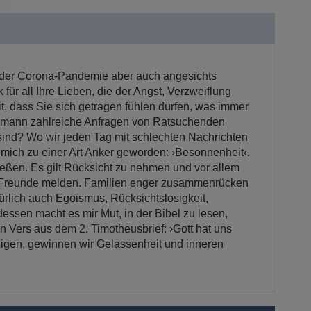
en der Corona-Pandemie aber auch angesichts
r all Ihre Lieben, die der Angst, Verzweiflung
, dass Sie sich getragen fühlen dürfen, was immer
äßmann zahlreiche Anfragen von Ratsuchenden
 sind? Wo wir jeden Tag mit schlechten Nachrichten
 mich zu einer Art Anker geworden: ›Besonnenheit‹.
ließen. Es gilt Rücksicht zu nehmen und vor allem
te Freunde melden. Familien enger zusammenrücken
atürlich auch Egoismus, Rücksichtslosigkeit,
essen macht es mir Mut, in der Bibel zu lesen,
n Vers aus dem 2. Timotheusbrief: ›Gott hat uns
zigen, gewinnen wir Gelassenheit und inneren