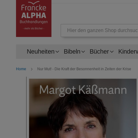
Suche
Neuheiten
Bibeln
Bücher
Kinder
Home
Nur Mut! - Die Kraft der Besonnenheit in Zeiten der Krise
Zum
Ende
der
Bildergalerie
springen