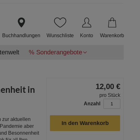
Direkt
zum
Inhalt
Buchhandlungen
Wunschliste
Konto
Warenkorb
tenwelt
% Sonderangebote
12,00 €
enheit in
pro Stück
Anzahl
zur aktuellen
In den Warenkorb
na-Pandemie aber
 und Besonnenheit
 für all Ihre