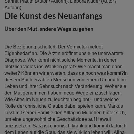
Zum
Sarina Pfauth
(Autor / Autorin),
Debora Kuder
(Autor /
Anfang
Autorin)
Die Kunst des Neuanfangs
der
Bildergalerie
springen
Über den Mut, andere Wege zu gehen
Die Beziehung scheitert. Der Vermieter meldet
Eigenbedarf an. Die Ärztin eröffnet uns eine unerwartete
Diagnose. Wer kennt nicht solche Momente, in denen
plötzlich vieles ins Wanken gerät? Wie macht man dann
weiter? Können wir erwarten, dass da noch was kommt?In
diesem Buch erzählen Menschen von einem Umbruch im
Leben und ihrer Sehnsucht nach Veränderung. Woher sie
den Mut genommen haben, neue Wege einzuschlagen.
Wie Altes im Neuen zu leuchten beginnt – und welche
Rolle der christliche Glaube dabei spielen kann. Markus
lässt mit seiner Familie den Alltag in München hinter sich,
um eine ungewöhnliche Geschäftsidee auf Hawaii
umzusetzen. Sara ist chronisch krank und kommt dadurch
dem Leben auf die Spur, das sie wirklich leben will. Alina