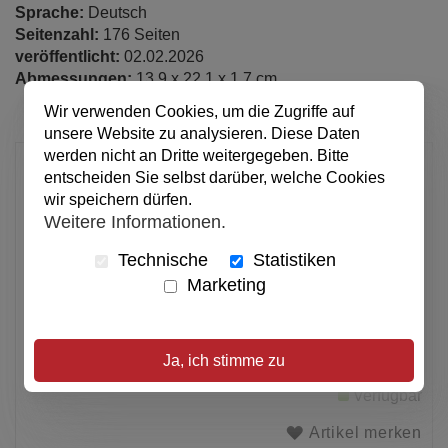
Sprache:
Deutsch
Seitenzahl:
176 Seiten
veröffentlicht:
02.02.2026
Abmessungen:
13.9 x 22.1 x 1.7 cm
Wir verwenden Cookies, um die Zugriffe auf
unsere Website zu analysieren. Diese Daten
werden nicht an Dritte weitergegeben. Bitte
22,00 €
entscheiden Sie selbst darüber, welche Cookies
pro Stück
wir speichern dürfen.
Weitere Informationen.
Anzahl
Technische
Statistiken
Marketing
In den Warenkorb
Alle Preise inkl. MwSt.
Ja, ich stimme zu
Verfügbar
Artikel merken