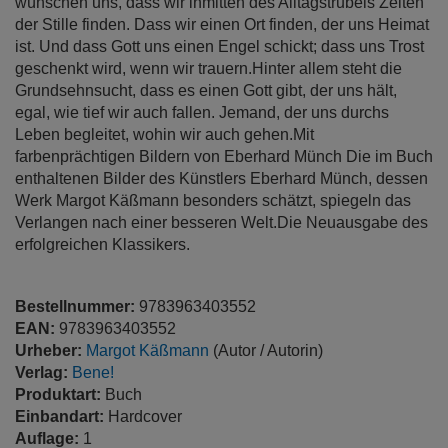
wünschen uns, dass wir inmitten des Alltagstrubels Zeiten
der Stille finden. Dass wir einen Ort finden, der uns Heimat
ist. Und dass Gott uns einen Engel schickt; dass uns Trost
geschenkt wird, wenn wir trauern.Hinter allem steht die
Grundsehnsucht, dass es einen Gott gibt, der uns hält,
egal, wie tief wir auch fallen. Jemand, der uns durchs
Leben begleitet, wohin wir auch gehen.Mit
farbenprächtigen Bildern von Eberhard Münch Die im Buch
enthaltenen Bilder des Künstlers Eberhard Münch, dessen
Werk Margot Käßmann besonders schätzt, spiegeln das
Verlangen nach einer besseren Welt.Die Neuausgabe des
erfolgreichen Klassikers.
Bestellnummer:
9783963403552
EAN:
9783963403552
Urheber:
Margot Käßmann
(Autor / Autorin)
Verlag:
Bene!
Produktart:
Buch
Einbandart:
Hardcover
Auflage:
1